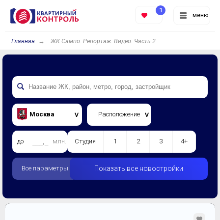
1
меню
Главная
ЖК Сампо. Репортаж. Видео. Часть 2
Москва
Расположение
до
млн.
Студия
1
2
3
4+
Все параметры
Показать все новостройки