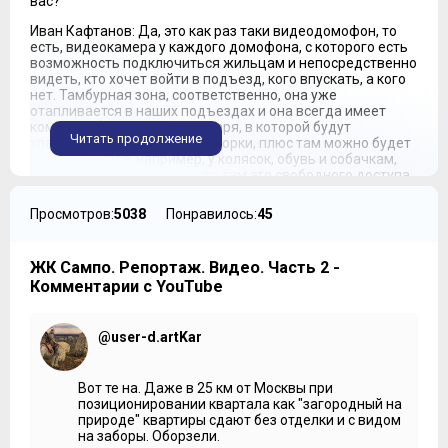
вас?
Иван Кафтанов: Да, это как раз таки видеодомофон, то
есть, видеокамера у каждого домофона, с которого есть
возможность подключиться жильцам и непосредственно
видеть, кто хочет войти в подъезд, кого впускать, а кого
нет. Тамбурная зона, соответственно, она уже
отапливается в наших подъездах и она всегда имеет
комнату уборочного инвентаря, в которой будут
Читать продолжение
храниться материалы для уборки, плюс там можно будет
помыть колеса, например, у колясок, обувь и собачкам,
кошечкам лапки, потому что там это свободного доступа
комната. Вот такие ящички мы будем устанавливать в
каждую квартиру в наших подъездах почтовые. Плитка
Просмотров:
5038
Понравилось:
45
на полах, покраска идет на стенах в светлые тона
обязательно. Счетчики на воду у нас устанавливаются на
холодную, так как у нас своя система газового котла,
ЖК Сампо. Репортаж. Видео. Часть 2 -
которая обеспечивает и отопление, и горячее
Комментарии с YouTube
водоснабжение. Соответственно, счетчики у нас только
на холодную воду. Также у нас установлены щитовые, но
это сделано для «Ростелеком» компании, опять же, для
интернета, и кабельное интернет-телевидение.
@user-d.artKar
Владимир Гордиенко: Вот в таких, как я понимаю, местах
как раз можно хранить коляски, велосипеды, да?
Вот те на. Даже в 25 км от Москвы при
позиционировании квартала как "загородный на
Иван Кафтанов: Да, в определенных местах у нас есть как
природе" квартиры сдают без отделки и с видом
раз, в которых возможно хранить общее какое-то
на заборы. Оборзели.
имущество, то есть, велосипед, коляску, еще что-то для