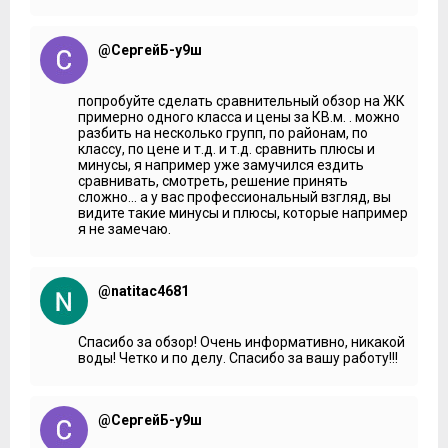
жителей.
Владимир Гордиенко: Освещение здесь у вас на лестнице
@СергейБ-у9ш
панорамное?
Иван Кафтанов: Да, здесь непосредственно идет
попробуйте сделать сравнительный обзор на ЖК
панорамное освещение и здесь тоже есть интересное
примерно одного класса и цены за КВ.м. . можно
такое решение от нашей финской генеральной
разбить на несколько групп, по районам, по
подрядной компании – это система «Электронной
классу, по цене и т.д. и т.д. сравнить плюсы и
проветривание», то есть, каждый житель чтобы вот это
минусы, я например уже замучился ездить
вот не лазить и не смотреть, если нужно проветрить
сравнивать, смотреть, решение принять
общие помещения, то он пользуется этими кнопочками,
сложно... а у вас профессиональный взгляд, вы
которые открываются электронно и закрываются. Вот
видите такие минусы и плюсы, которые например
здесь будут размещены какие-то цветы красивые, то
я не замечаю.
есть, интересное расположение и создавать больше уюта
будут для жителей, а на 3 этаже даже интересный вид,
как второй такой свет.
@natitac4681
Владимир Гордиенко: Иван, расскажите, в каком виде
будут получать квартиры свои собственники?
Иван Кафтанов: В квартирах будет уже установлена
Спасибо за обзор! Очень информативно, никакой
металлическая дверь, будет установлен домофон с
воды! Четко и по делу. Спасибо за вашу работу!!!
возможностью поставить сюда видео-экранчик, чтобы
просматривать, кто непосредственно пришел, будут
закладные уже под кабельное интернет-телевидение. У
нас компания «Ростелеком» с нами сотрудничает и
@СергейБ-у9ш
возможно у нее заказать сразу подключение при