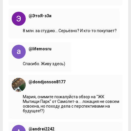
@ЭтоЯ-з3и
8 млн. за студию... Серьёзно? И кто-то покупает?
@lifemosru
Спасибо. Живу здесь)
@dondjonson8177
Мария, снимите пожалуйста обзор на "ЖК
Мытищи Парк" от Самолет-а.... локация не совсем
освоена, но походу дела с перспективами на
будущее!?)
@andrei2242