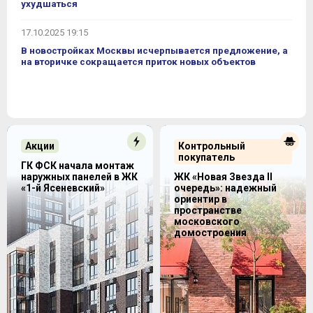
ухудшаться
17.10.2025 19:15
В новостройках Москвы исчерпывается предложение, а
на вторичке сокращается приток новых объектов
Акции
Контрольный
покупатель
ГК ФСК начала монтаж
наружных панелей в ЖК
ЖК «Новая Звезда II
«1-й Ясеневский»
очередь»: надежный
ориентир в
пространстве
московского
домостроения