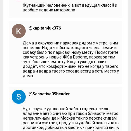
Жутчайший человейник, а вот ведущая класс !! и
вообще подача материала
@kapitan4uk376
Дома в окружении парковок рядом с метро, а им
всё мало. Надо чтобы на каждого члена семьи и
собаку было по парковочному месту. Посмотрите
как устроены новые ЖК в Европе, парковок там
чуть больше чем нету. Когда уже до наших
дойдёт, что комфорт жизни это не когда у твоего
ведра и ведра твоего соседа всегда есть место у
дома.
@Sensetive09bender
Ну, в случае удаленной работы здесь все ок:
владение авто считаю при такой близости метро
неприличным, да и Москва так по перспективам
развития считает, продукты удобней заказывать
доставкой, добирать в местных приходится лишь