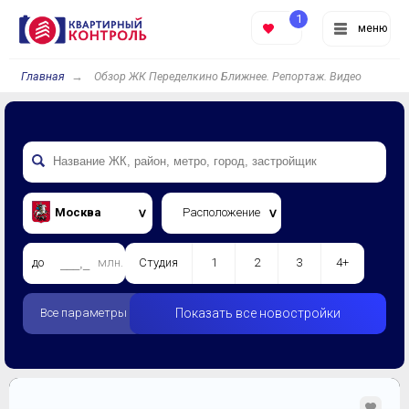
1
меню
Главная
Обзор ЖК Переделкино Ближнее. Репортаж. Видео
Москва
Расположение
до
млн.
Студия
1
2
3
4+
Все параметры
Показать все новостройки