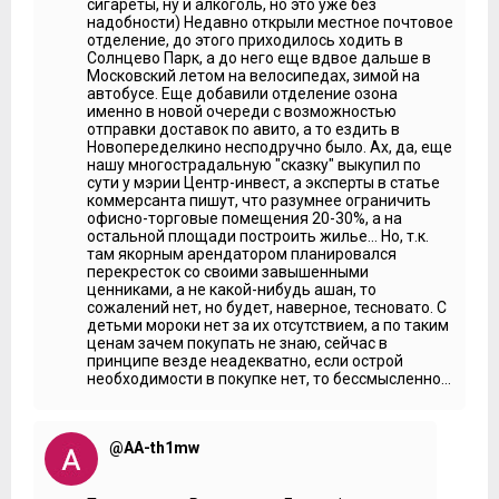
сигареты, ну и алкоголь, но это уже без
надобности) Недавно открыли местное почтовое
отделение, до этого приходилось ходить в
Солнцево Парк, а до него еще вдвое дальше в
Московский летом на велосипедах, зимой на
автобусе. Еще добавили отделение озона
именно в новой очереди с возможностью
отправки доставок по авито, а то ездить в
Новопеределкино несподручно было. Ах, да, еще
нашу многострадальную "сказку" выкупил по
сути у мэрии Центр-инвест, а эксперты в статье
коммерсанта пишут, что разумнее ограничить
офисно-торговые помещения 20-30%, а на
остальной площади построить жилье... Но, т.к.
там якорным арендатором планировался
перекресток со своими завышенными
ценниками, а не какой-нибудь ашан, то
сожалений нет, но будет, наверное, тесновато. С
детьми мороки нет за их отсутствием, а по таким
ценам зачем покупать не знаю, сейчас в
принципе везде неадекватно, если острой
необходимости в покупке нет, то бессмысленно...
@AA-th1mw