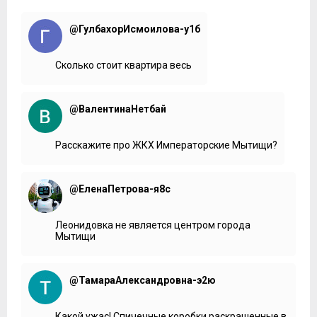
@ГулбахорИсмоилова-у1б
Сколько стоит квартира весь
@ВалентинаНетбай
Расскажите про ЖКХ Императорские Мытищи?
@ЕленаПетрова-я8с
Леонидовка не является центром города
Мытищи
@ТамараАлександровна-э2ю
Какой ужас! Спичечные коробки раскрашенные в