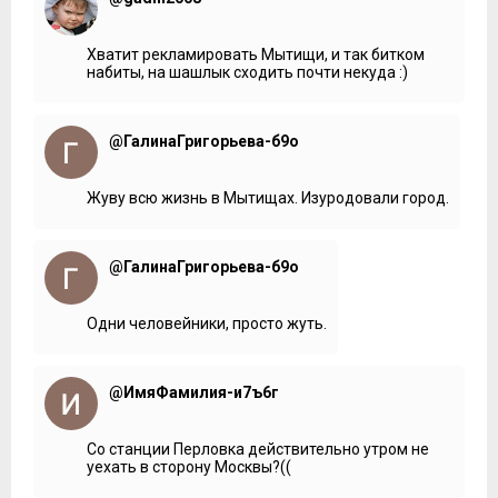
Хватит рекламировать Мытищи, и так битком
набиты, на шашлык сходить почти некуда :)
@ГалинаГригорьева-б9о
Жуву всю жизнь в Мытищах. Изуродовали город.
@ГалинаГригорьева-б9о
Одни человейники, просто жуть.
@ИмяФамилия-и7ъ6г
Со станции Перловка действительно утром не
уехать в сторону Москвы?((