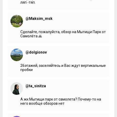
ляп -тяп.
@Maksim_msk
Сделайте, пожалуйста, обзор на Мытищи Парк от
Самолёта 🙏
@dolgionov
26этажей, заселяйтесь и Вас ждут вертикальные
пробки
@ta_sinitza
А жк Мытищи парк от самолета? Почему-то на
него вообще обзоров нет