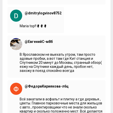
@dmitrylogvinov8752
Maria top!!🥊🥊🥊
@ЕвгенийС-м8б
В Ярославском не выехать утром, там просто
адовые пробки, а вот там где Кит станция и
Спутником 20 минут до Москвы, странный обзор(
езжу на Спутнике каждый день, пробое нет,
захожу в поезд спокойно всегда
@ФедораКириякова-л6ц
Всё закатали в асфальт и плитку а где деревья ,
цветы. Главное парковочные места для жильцов
с авто , проектировщики что не знали сколько
квартир и сколько положенно мест. Всё делается