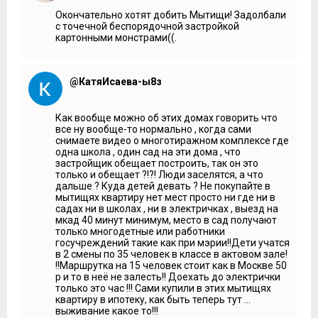
Окончательно хотят добить Мытищи! Задолбали
с точечной беспорядочной застройкой
картонными монстрами((.
@КатяИсаева-ы8з
Как вообще можно об этих домах говорить что
все ну вообще-то нормально , когда сами
снимаете видео о многотиражном комплексе где
одна школа , один сад на эти дома , что
застройщик обещает построить, так он это
только и обещает ?!?! Люди заселятся, а что
дальше ? Куда детей девать ? Не покупайте в
мытищях квартиру нет мест просто ни где ни в
садах ни в школах , ни в электричках , выезд на
мкад 40 минут минимум, место в сад получают
только многодетные или работники
госучреждений такие как при мэрии!!Дети учатся
в 2 смены по 35 человек в классе в актовом зале!
!!Маршрутка на 15 человек стоит как в Москве 50
р и то в неё не залесть!! Доехать до электрички
только это час !!! Сами купили в этих мытищях
квартиру в ипотеку, как быть теперь тут ...
выживание какое то!!!