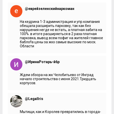
@еврейзеленскийнаркоман
На кедрина 1-3 администрация и упр.компания
обещала расширить парковку, так как без
нарушения негде не встать, а платная забита на
100% .в итоге расширяеться в 2 раза платная
парковка, вывод всем пофиг на жителей главное
бабло!!а цены за жкх самые высокие по моск.
Области
@ИринаРотарь-й6р
Ждем обзора на жк Челобитьево от Инград
начало строительства с июня 2021.Тридцать
корпусов.
@LegalIris
Мытищи, как и Королев превратились в города-