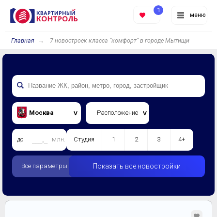
1
меню
Главная
7 новостроек класса “комфорт” в городе Мытищи
Москва
Расположение
до
млн.
Студия
1
2
3
4+
Все параметры
Показать все новостройки