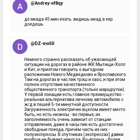
@Andrey-nf8qy
до мкада 45 мин ехать .видишь мкад а хер
доедешь
@DZ-mn5ll
Немного странно рассказать об ужасающей
ситуации на дорогах в районе ЖК Мытищи-Холл
и Кит, и приэтом говорить о выгодном
распожении Нового Медведково и Ярославского.
Там на дорогах в час пик трэш и хаос, и при этом
полное отсутствие качественного
общественного транспорта (только маршрутки).
У первой локации есть главное преимущество -
реальная альтернатива личному автомобилю с
ж/д в пешей 5-ти минутной доступности.
Загруженность электричек вцелом имеет место
быть, но есть нюансы - во первых, их
заполняемость очень зависит от станции
отправления, даже в часы пик есть достаточно
свободные поезда, причём часть из них -
полуэкспрессы. В спутниках (экспрессах) давки
вообще не бывает никогда. Во-вторых - более