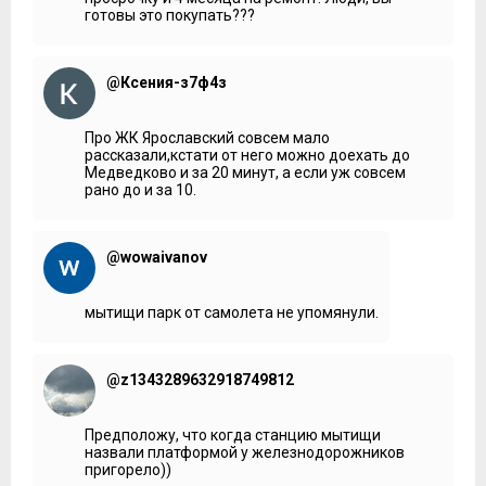
готовы это покупать???
@Ксения-з7ф4з
Про ЖК Ярославский совсем мало
рассказали,кстати от него можно доехать до
Медведково и за 20 минут, а если уж совсем
рано до и за 10.
@wowaivanov
мытищи парк от самолета не упомянули.
@z1343289632918749812
Предположу, что когда станцию мытищи
назвали платформой у железнодорожников
пригорело))