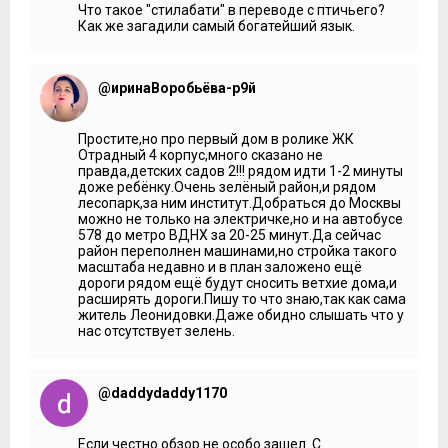
Что такое "стилабати" в переводе с птичьего?
Как же загадили самый богатейший язык.
@иринаВоробьёва-р9й
Простите,но про первый дом в ролике ЖК
Отрадный 4 корпус,много сказано не
правда,детских садов 2!!! рядом идти 1-2 минуты
доже ребёнку.Очень зелёный район,и рядом
лесопарк,за ним институт.Добраться до Москвы
можно не только на электричке,но и на автобусе
578 до метро ВДНХ за 20-25 минут.Да сейчас
район переполнен машинами,но стройка такого
масштаба недавно и в план заложено ещё
дороги рядом ещё будут сносить ветхие дома,и
расширять дороги.Пишу то что знаю,так как сама
житель Леонидовки.Даже обидно слышать что у
нас отсутствует зелень.
@daddydaddy1170
Если честно обзор не особо зашел. С