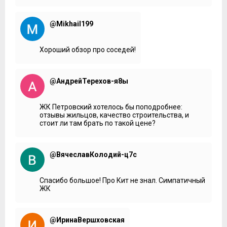
@Mikhail199
Хороший обзор про соседей!
@АндрейТерехов-я8ы
ЖК Петровский хотелось бы поподробнее:
отзывы жильцов, качество строительства, и
стоит ли там брать по такой цене?
@ВячеславКолодий-ц7с
Спасибо большое! Про Кит не знал. Симпатичный
ЖК
@ИринаВершховская