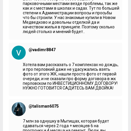
парковочными местами везде проблемы, так же
как и с местами в школах и садах. Тут по большей
степени к Администрации вопросы и просьбы
что бы строили. У нас знакомые купили в Новом
Медведково и довольны отделкой да и
качеством жилья в принципе. Поэтому сколько
людей столько и мнений будет..
@vadimr8847
Хотела вам рассказать о 7 комплексах но дождь,
и про перловкий даже не удасужались взять
фото от этого ЖК, нашли просто фото от первой
очереди, и не сказали про форму договора в жк
перловском по ИНВЕСТИЦИОННОМУ ДОГОВОРУ!
НУЖНО ГОТОВИТСЯ САДИТЕСЬ ВАМ ДВОЙКА!
@talisman6075
7 млн за однушку в Мытищах, которая будет
сдаваться через 2 года + месяцев 6 на
просрочку и 4 месяца на ремонт. Люди, вы