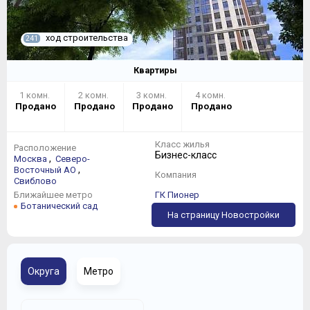
ход строительства
241
Квартиры
1 комн.
2 комн.
3 комн.
4 комн.
Продано
Продано
Продано
Продано
Класс жилья
Расположение
Бизнес-класс
,
Москва
Северо-
,
Восточный АО
Компания
Свиблово
Ближайшее метро
ГК Пионер
Ботанический сад
На страницу Новостройки
Округа
Метро