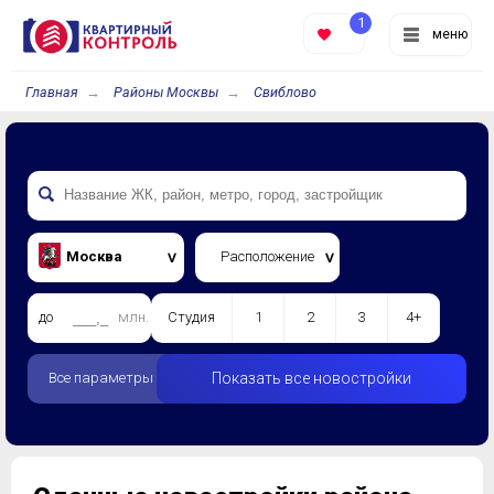
1
меню
Главная
Районы Москвы
Свиблово
Москва
Расположение
до
млн.
Студия
1
2
3
4+
Все параметры
Показать все новостройки