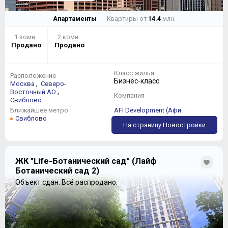
Апартаменты
Квартиры от
14.4
млн.
1 комн.
2 комн.
Продано
Продано
Класс жилья
Расположение
Бизнес-класс
,
Москва
Северо-
,
Восточный АО
Компания
Свиблово
Ближайшее метро
AFI Development (Афи
Свиблово
Девелопмент)
На страницу Новостройки
ЖК "Life-Ботанический сад" (Лайф
Ботанический сад 2)
Объект сдан.
Всё распродано.