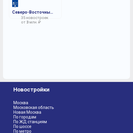
Северо-Восточный АО
35 новостроек
от
3
млн. ₽
Новостройки
Москва
Московская область
Новая Москва
По городам
По ЖД станциям
По шоссе
По метро