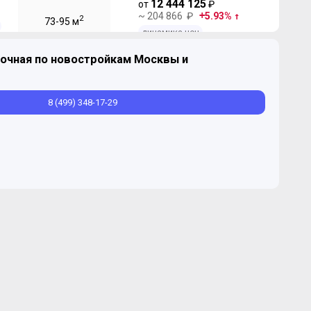
12 444 125
от
₽
~ 204 866 ₽
5.93%
2
73-95 м
динамика цен
очная по новостройкам Москвы и
Продано
2
72,3-95,8 м
8 (499) 348-17-29