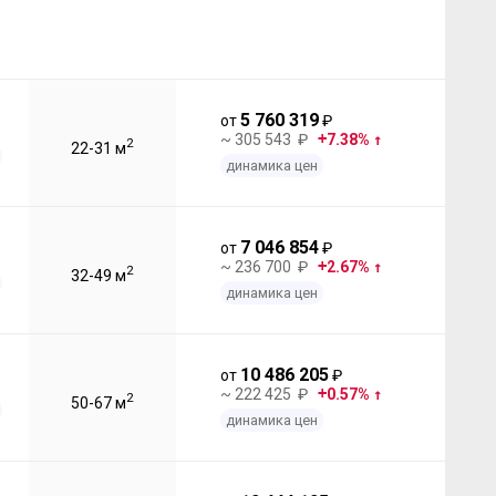
5 760 319
от
₽
~ 305 543 ₽
7.38%
2
22-31 м
динамика цен
7 046 854
от
₽
~ 236 700 ₽
2.67%
2
32-49 м
динамика цен
10 486 205
от
₽
~ 222 425 ₽
0.57%
2
50-67 м
динамика цен