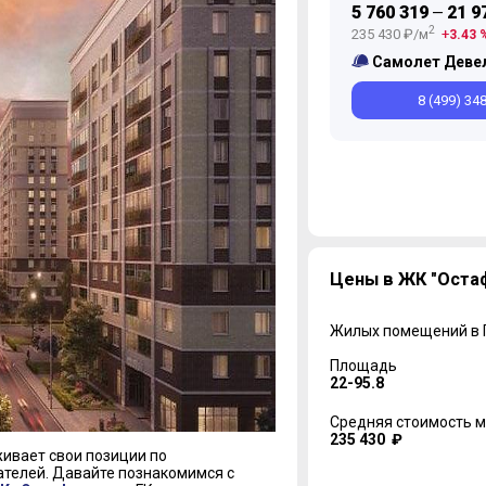
5 760 319
21 9
—
2
235 430 ₽/м
3.43 
Самолет Деве
8 (499) 34
Цены в ЖК "Оста
Жилых помещений в
Площадь
22-95.8
Средняя стоимость м
235 430 ₽
ивает свои позиции по
ателей. Давайте познакомимся с