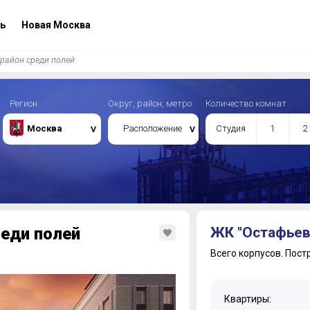
ь
Новая Москва
район среди полей
Регион
Округ, район, метро
Количество комнат
Москва
Расположение
Студия
1
2
еди полей
ЖК "Остафьев
Всего корпусов.
Пост
Квартиры: