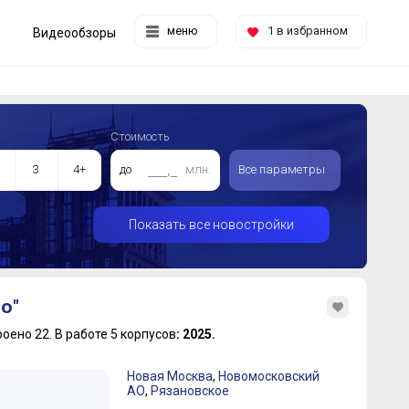
меню
1
в избранном
Видеообзоры
Стоимость
3
4+
до
млн.
Все параметры
Показать все новостройки
о"
роено 22.
В работе 5 корпусов
: 2025.
Новая Москва
,
Новомосковский
АО
,
Рязановское