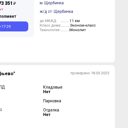
73 351
м. Щербинка
₽
%
ж/д ст. Щербинка
лопмент
11 км.
до МКАД:
Эконом-класс
Класс дома:
8-17-29
Монолит
Технология:
фьево"
проверено 18-03-2025
 ПД
Кладовые
Нет
Парковка
2
Отделка
Нет