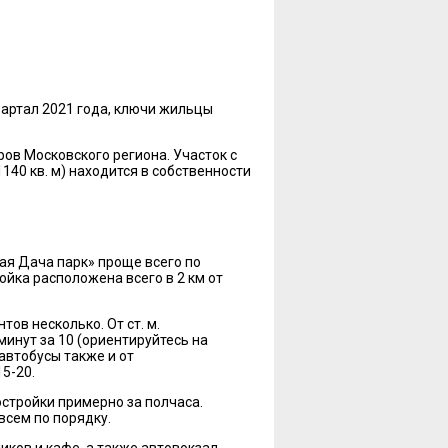
.
квартал 2021 года, ключи жильцы
ов Московского региона. Участок с
40 кв. м) находится в собственности
ая Дача парк» проще всего по
йка расположена всего в 2 км от
ов несколько. От ст. м.
инут за 10 (ориентируйтесь на
автобусы также и от
5-20.
остройки примерно за полчаса.
всем по порядку.
ков и кафе, а также автовокзал,