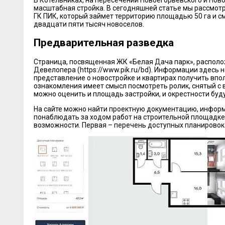
В Котельниках, на пересечении Новоегорьевского и Нов
масштабная стройка. В сегодняшней статье мы рассмо
ГК ПИК, который займет территорию площадью 50 га и с
двадцати пяти тысяч новоселов.
Предварительная разведка
Страница, посвященная ЖК «Белая Дача парк», распол
Девелопера (https://www.pik.ru/bd). Информации здесь н
представление о новостройке и квартирах получить вп
ознакомления имеет смысл посмотреть ролик, снятый с 
можно оценить и площадь застройки, и окрестности буд
На сайте можно найти проектную документацию, информ
понаблюдать за ходом работ на строительной площадке.
возможности. Первая – перечень доступных планировок