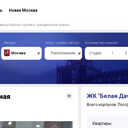
ь
Новая Москва
 масштабная стройка, грандиозные планы
Регион
Округ, район, метро
Количество комнат
Москва
Расположение
Студия
1
2
ная
ЖК "Белая Дач
Всего корпусов.
Пост
Квартиры: