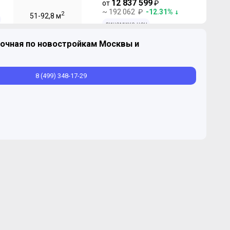
12 837 599
от
₽
~ 192 062 ₽
-12.31%
2
51-92,8 м
динамика цен
очная по новостройкам Москвы и
8 (499) 348-17-29
"