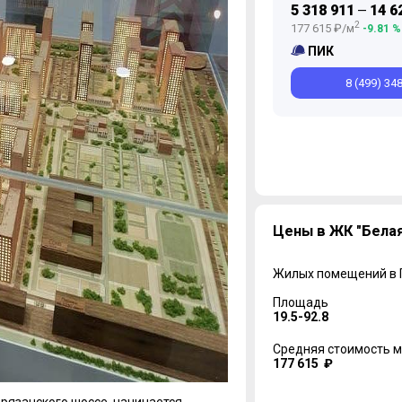
5 318 911
14 6
—
2
177 615 ₽/м
-9.81 %
ПИК
8 (499) 34
Цены в ЖК "Белая
Жилых помещений в
Площадь
19.5-92.8
Средняя стоимость м
177 615 ₽