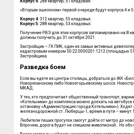
Корпус 6
: 288 квартир, 51 кладовая.
«Вторым эшелоном» первой очереди будут корпуса 4 и 5
Корпус 4
: 312 квартир, 55 кладовых.
Корпус 5
: 288 квартир, 53 кладовых.
Получение РВЭ для этих корпусов запланировано на III 
должны получить до 31 октября 2021.
Застройщик – ГК ПИК, один из самых активных девелопер
кадастровым номером 50:22:0050201:1212 (площадью 511
Застройщика.
Разведка боем
Если вы едете из центра столицы, добраться до ЖК «Бел
Новорязанскому либо Новоегорьевскому шоссе. Новостро
МКАД.
У тех, кто предпочитает общественный транспорт, вариант
«Котельники» до комплекса можно доехать на автобусе м
остановку «Администрация города Котельники»). Ходят 
железнодорожной ст. Люберцы-1, время в пути – минут 1
Любители пеших прогулок смогут дойти от метро до нов
Впрочем, дорога будет не слишком живописной... Но обо 
Возле метро вы найдете некоторое количество магазинчи