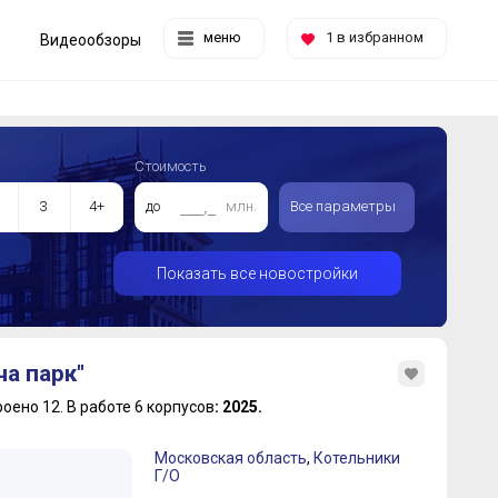
меню
1
в избранном
Видеообзоры
Стоимость
3
4+
до
млн.
Все параметры
Показать все новостройки
а парк"
роено 12.
В работе 6 корпусов
: 2025.
Московская область
,
Котельники
Г/О