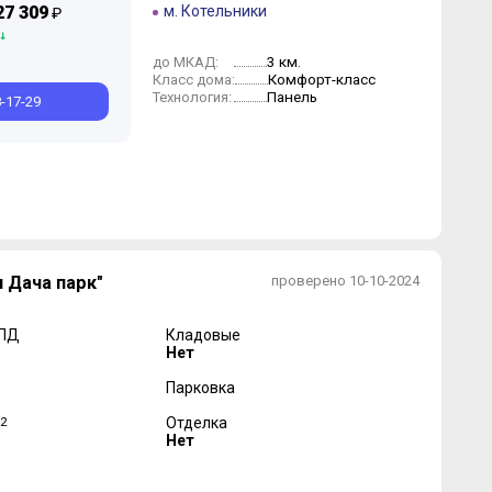
27 309
м. Котельники
₽
3 км.
до МКАД:
Комфорт-класс
Класс дома:
Панель
Технология:
8-17-29
 Дача парк"
проверено 10-10-2024
 ПД
Кладовые
Нет
Парковка
2
Отделка
Нет