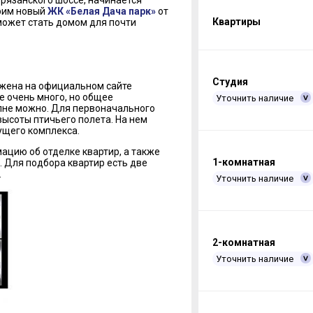
орязанского шоссе, начинается
трим новый
ЖК «Белая Дача парк»
от
Квартиры
может стать домом для почти
Студия
ожена на официальном сайте
е очень много, но общее
Уточнить наличие
олне можно. Для первоначального
высоты птичьего полета. На нем
ущего комплекса.
ацию об отделке квартир, а также
1-комнатная
 Для подбора квартир есть две
.
Уточнить наличие
2-комнатная
Уточнить наличие