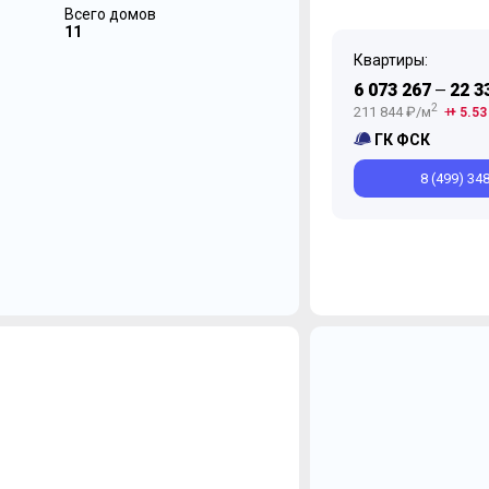
Всего домов
11
Квартиры:
6 073 267
22 3
—
2
211 844 ₽/м
+ 5.53
ГК ФСК
8 (499) 34