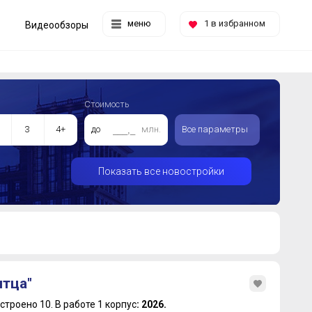
меню
1
в избранном
Видеообзоры
Стоимость
3
4+
до
млн.
Все параметры
Показать все новостройки
тца"
строено 10.
В работе 1 корпус
: 2026.