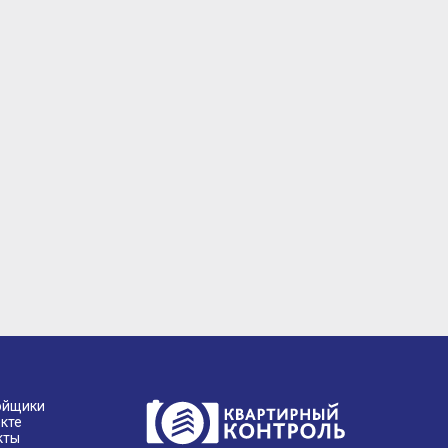
ойщики
кте
кты