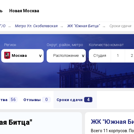
ь
Новая Москва
Г/О
Метро Ул. Скобелевская
ЖК "Южная Битца"
Сроки сдачи
Регион
Округ, район, метро
Количество комнат
Москва
Расположение
Студия
1
2
56
0
4
ства
Отзывы
Сроки сдачи
ая Битца"
ЖК "Южная Би
Всего 11 корпусов.
По