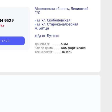
Московская область
,
Ленинский
Г/О
34 952
м. Ул. Скобелевская
₽
м. Ул. Старокачаловская
 %
м. Битца
ж/д ст. Бутово
8-17-29
5 км.
до МКАД:
Комфорт-класс
Класс дома:
Панель
Технология: