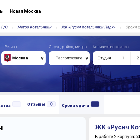
ь
Новая Москва
 Г/О
Метро Котельники
ЖК «Русич Котельники Парк»
Сроки с
Регион
Округ, район, метро
Количество комнат
Москва
Расположение
Студия
1
2
0
Отзывы
ьства
Сроки сдачи
ч
ЖК «Русич Ко
В работе 2 корпуса
: 