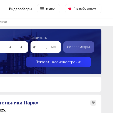
меню
1
в избранном
Видеообзоры
дачи
Стоимость
3
4+
до
млн.
Все параметры
Показать все новостройки
тельники Парк»
2025.