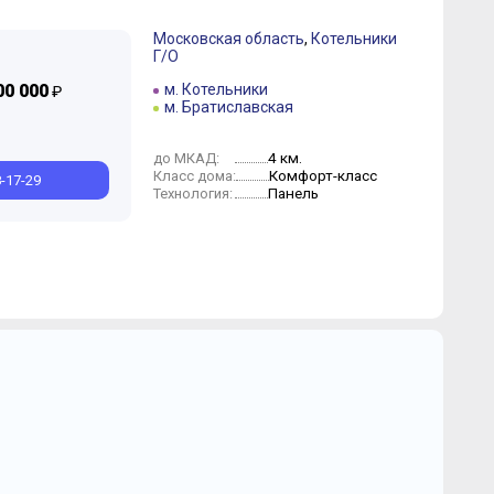
Московская область
,
Котельники
Г/О
00 000
м. Котельники
₽
м. Братиславская
4 км.
до МКАД:
Комфорт-класс
Класс дома:
8-17-29
Панель
Технология: