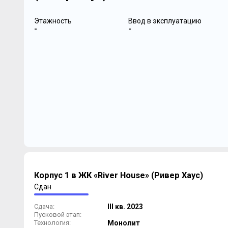
Этажность
Ввод в эксплуатацию
-
-
Корпус 1 в ЖК «River House» (Ривер Хаус)
Сдан
Сдача:
III кв. 2023
Пусковой этап:
Технология:
Монолит