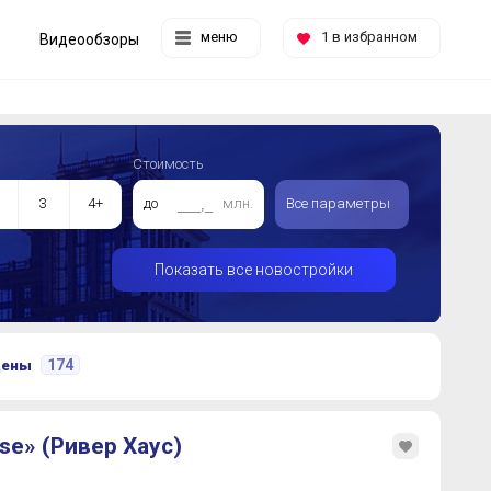
меню
1
в избранном
Видеообзоры
Стоимость
3
4+
до
млн.
Все параметры
Показать все новостройки
174
цены
se» (Ривер Хаус)