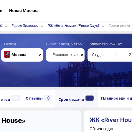
ь
Новая Москва
/О
Город Щёлково
ЖК «River House» (Ривер Хаус)
Сроки сдачи
Регион
Округ, район, метро
Количество комнат
Москва
Расположение
Студия
1
2
0
Отзывы
Планировки и 
ьства
Сроки сдачи
 House»
ЖК «River Hou
Объект сдан.