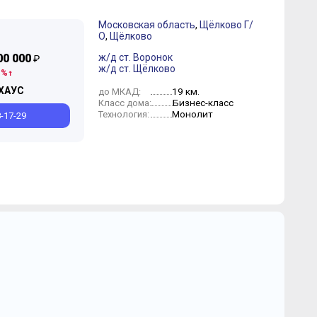
Московская область
,
Щёлково Г/
О
,
Щёлково
00 000
ж/д ст. Воронок
₽
ж/д ст. Щёлково
 %
ХАУС
19 км.
до МКАД:
Бизнес-класс
Класс дома:
Монолит
Технология:
8-17-29