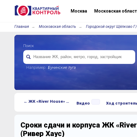
Москва
Московская област
Главная
Московская область
Городской округ Щёлково Г
Поиск
Например:
Бунинские луга
← ЖК «River House» (Ривер Хаус)
Видео
Ход строител
Сроки сдачи и корпуса ЖК «River
(Ривер Хаус)