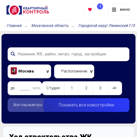
1
меню
Главная
Московская область
Городской округ Ленинский Г/О
Москва
Расположение
до
млн.
Студия
1
2
3
4+
Все параметры
Показать все новостройки