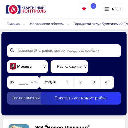
1
меню
Главная
Московская область
Городской округ Пушкинский Г/
Москва
Расположение
до
млн.
Студия
1
2
3
4+
Все параметры
Показать все новостройки
ЖК "Новое Пушкино"