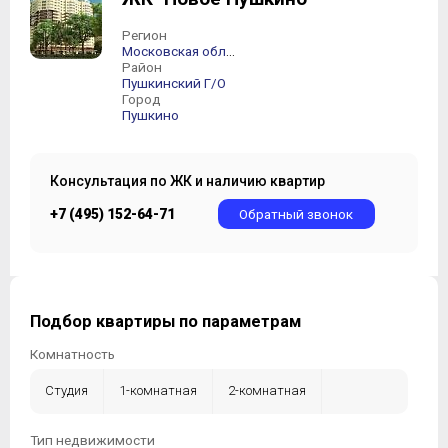
Регион
Московская область
Район
Пушкинский Г/О
Город
Пушкино
Консультация по ЖК и наличию квартир
+7 (495) 152-64-71
Обратный звонок
Подбор квартиры по параметрам
Комнатность
Студия
1-комнатная
2-комнатная
3-комнатная
4-комнатная
5-комнатная +
Тип недвижимости