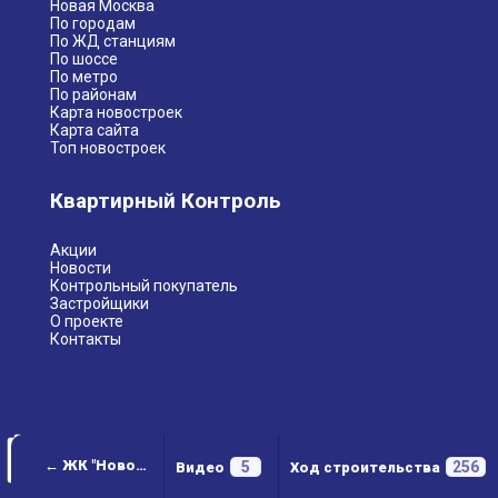
Новая Москва
По городам
По ЖД станциям
По шоссе
По метро
По районам
Карта новостроек
Карта сайта
Топ новостроек
Квартирный Контроль
Акции
Новости
Контрольный покупатель
Застройщики
О проекте
Контакты
← ЖК "Новое Пушкино"
5
256
Видео
Ход строительства