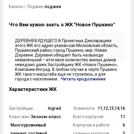
Балкон / Лоджия
лоджия
Что Вам нужно знать о ЖК "Новое Пушкино"
ДЕРЕВНЯ БУДУЩЕГО В Проектных Декларациях
этого ЖК его адрес указан как Московская область,
Пушкинский район, город Пушкино, мкр. Новая
Деревня. Деревня обещает быть на выходе
немаленькой – итоговое количество жилых домов
неведомо даже Застройщику ЖК «Новое Пушкино»,
Компании Инград. В любом случае в черте Пушкино
ЖК такого масштаба еще не строились, и для
города с населением...
Читать продолжение
Характеристики ЖК
Застройщик
Ingrad
Этажность ЖК
11,12,13,14,16
Класс жилья
Эконом-класс
Всего корпусов
11
Технология
Многоуровневый
Корпусов в работе
6
строительства
паркинг, гостевой
Монолит
сданных корпусов
5