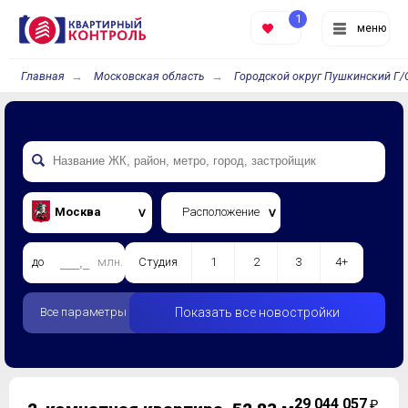
1
меню
Главная
Московская область
Городской округ Пушкинский Г/
Москва
Расположение
до
млн.
Студия
1
2
3
4+
Все параметры
Показать все новостройки
2
9 044 057
₽