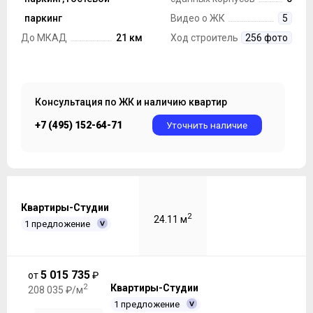
Парковка
паркинг
Видео о ЖК
5
До МКАД
21 км
Ход строительства
256 фото
Консультация по ЖК и наличию квартир
+7 (495) 152-64-71
Уточнить наличие
Квартиры-Студии
2
24.11 м
1 предложение
5 015 735
от
₽
2
Квартиры-Студии
208 035 ₽/м
1 предложение