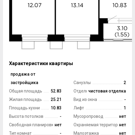
Характеристики квартиры
продажа от
Тип сделки
застройщика
Санузлы
2
Общая площадь
52.83
Отделка
чистовая отделка
Жилая площадь
25.21
Вид из окна
-
Площадь кухни
10.83
Лифт
1
Высота потолков
-
Мусоропровод
нет
Свободная планировка
нет
Охраняемая территория
нет
Тип комнат
-
Малоэтажка
нет