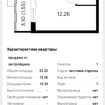
Характеристики квартиры
продажа от
Тип сделки
застройщика
Санузлы
1
Общая площадь
32.23
Отделка
чистовая отделка
Жилая площадь
12.26
Вид из окна
-
Площадь кухни
10.54
Лифт
1
Высота потолков
-
Мусоропровод
нет
Свободная планировка
нет
Охраняемая территория
нет
Тип комнат
-
Малоэтажка
нет