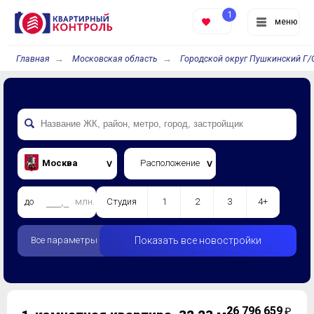
1
меню
Главная
Московская область
Городской округ Пушкинский Г/
Москва
Расположение
до
млн.
Студия
1
2
3
4+
Все параметры
Показать все новостройки
2
6 796 659
₽