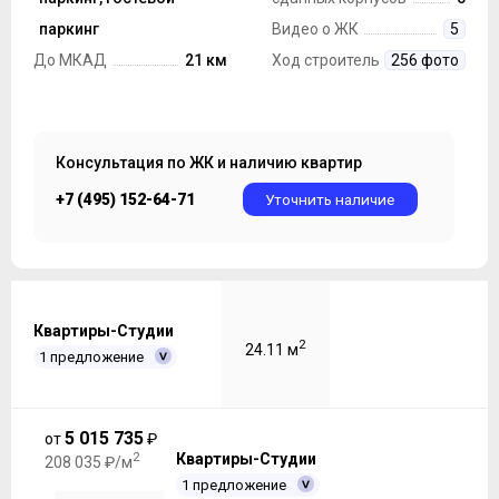
Парковка
паркинг
Видео о ЖК
5
До МКАД
21 км
Ход строительства
256 фото
Консультация по ЖК и наличию квартир
+7 (495) 152-64-71
Уточнить наличие
Квартиры-Студии
2
24.11 м
1 предложение
5 015 735
от
₽
2
Квартиры-Студии
208 035 ₽/м
1 предложение