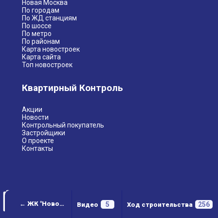
Новая Москва
По городам
По ЖД станциям
По шоссе
По метро
По районам
Карта новостроек
Карта сайта
Топ новостроек
Квартирный Контроль
Акции
Новости
Контрольный покупатель
Застройщики
О проекте
Контакты
← ЖК "Новое Пушкино"
5
256
Видео
Ход строительства