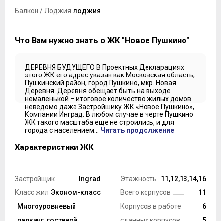
Балкон / Лоджия
лоджия
Что Вам нужно знать о ЖК "Новое Пушкино"
ДЕРЕВНЯ БУДУЩЕГО В Проектных Декларациях
этого ЖК его адрес указан как Московская область,
Пушкинский район, город Пушкино, мкр. Новая
Деревня. Деревня обещает быть на выходе
немаленькой – итоговое количество жилых домов
неведомо даже Застройщику ЖК «Новое Пушкино»,
Компании Инград. В любом случае в черте Пушкино
ЖК такого масштаба еще не строились, и для
города с населением...
Читать продолжение
Характеристики ЖК
Застройщик
Ingrad
Этажность ЖК
11,12,13,14,16
Класс жилья
Эконом-класс
Всего корпусов
11
Технология
Многоуровневый
Корпусов в работе
6
строительства
паркинг, гостевой
Монолит
сданных корпусов
5