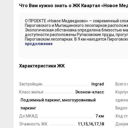
Что Вам нужно знать о ЖК Квартал «Новое М
О ПРОЕКТЕ «Новое Медведково» — современный сло
Пироговского и Мытищинского лесопарков расположен
Экологическая обстановка определена близостью ма
доступности расположены Рупасовские пруды, прогу
Пироговском лесопарках. В 9 км находятся Пироговско
продолжение
Характеристики ЖК
Застройщик
Ingrad
Всего 
Класс жилья
Эконом-класс
Корпус
Технология строительства
Подземный паркинг, многоуровневый
Монолит
сданн
Парковка
паркинг
Видео
До МКАД
7 км
Ход с
Этажность ЖК
11,15,16,17,18
Докум