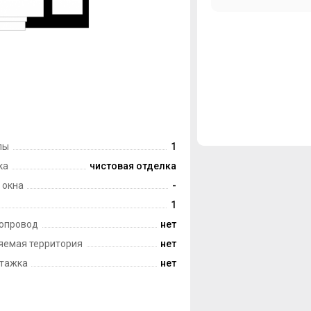
лы
1
ка
чистовая отделка
 окна
-
1
опровод
нет
яемая территория
нет
тажка
нет