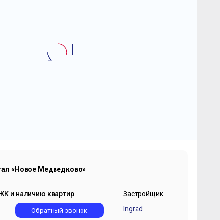
2
-комнатная квартира 50.8 м
К Квартал «Новое
едведково»
0 419 652
2
₽
205 111 ₽/м
тал «Новое Медведково»
ЖК и наличию квартир
Застройщик
Ingrad
5
Обратный звонок