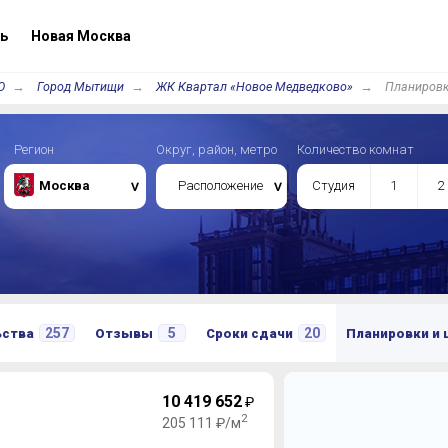
ь
Новая Москва
О
Город Мытищи
ЖК Квартал «Новое Медведково»
Планировк
Регион
Округ, район, метро
Количество комнат
Москва
Расположение
Студия
1
2
257
5
20
ьства
Отзывы
Сроки сдачи
Планировки и
10 419 652
₽
2
205 111 ₽/м