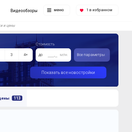
меню
1
в избранном
Видеообзоры
и и цены
Стоимость
3
4+
до
млн.
Все параметры
Показать все новостройки
113
 цены