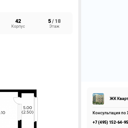
42
5
/ 18
Корпус
Этаж
2
Ж
М
1
ЖК Квар
Консультация по 
+7 (495) 152-64-9