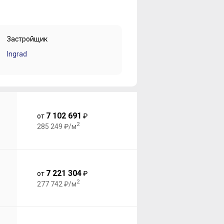
Застройщик
Ingrad
7 102 691
от
₽
2
285 249 ₽/м
7 221 304
от
₽
2
277 742 ₽/м