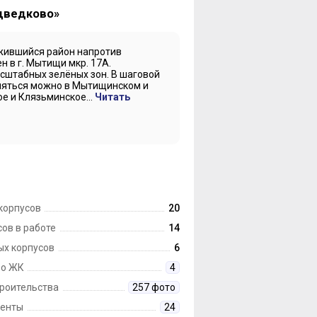
едведково»
жившийся район напротив
 в г. Мытищи мкр. 17А.
сштабных зелёных зон. В шаговой
ляться можно в Мытищинском и
е и Клязьминское...
Читать
корпусов
20
ов в работе
14
ых корпусов
6
 о ЖК
4
троительства
257 фото
енты
24