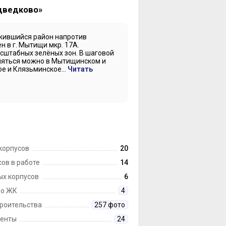
едведково»
жившийся район напротив
 в г. Мытищи мкр. 17А.
сштабных зелёных зон. В шаговой
ляться можно в Мытищинском и
е и Клязьминское...
Читать
корпусов
20
ов в работе
14
ых корпусов
6
 о ЖК
4
троительства
257 фото
енты
24