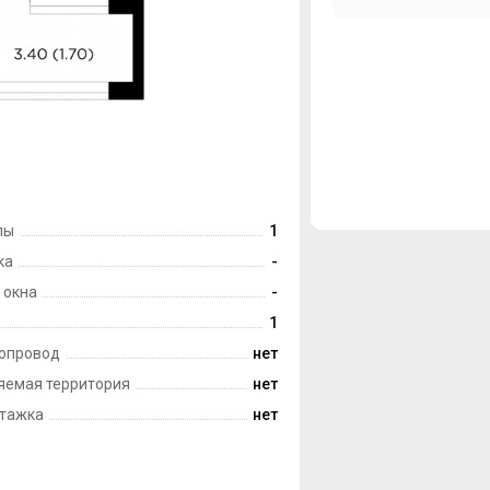
лы
1
ка
-
 окна
-
1
опровод
нет
яемая территория
нет
тажка
нет