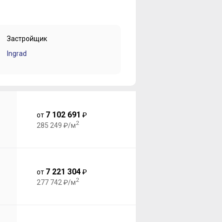
Застройщик
Ingrad
7 102 691
от
₽
2
285 249 ₽/м
7 221 304
от
₽
2
277 742 ₽/м