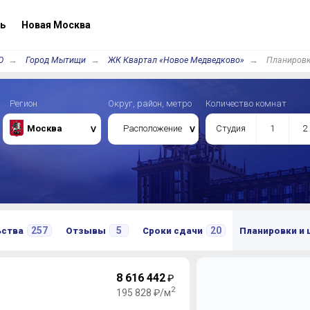
ь
Новая Москва
О
Город Мытищи
ЖК Квартал «Новое Медведково»
Планировк
Регион
Округ, район, метро
Количество комнат
Москва
Расположение
Студия
1
2
257
5
20
ьства
Отзывы
Сроки сдачи
Планировки и
8 616 442
₽
2
195 828 ₽/м