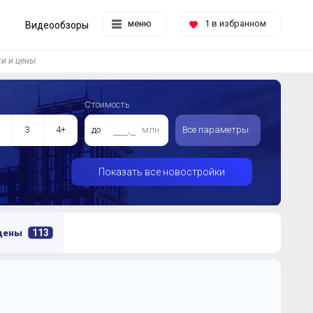
меню
1
в избранном
Видеообзоры
и и цены
Стоимость
3
4+
до
млн.
Все параметры
Показать все новостройки
113
 цены