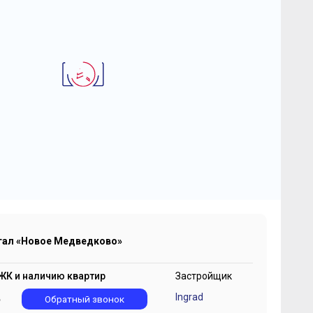
2
-комнатная квартира 44 м
К Квартал «Новое
едведково»
 616 442
2
₽
195 828 ₽/м
тал «Новое Медведково»
ЖК и наличию квартир
Застройщик
Ingrad
5
Обратный звонок