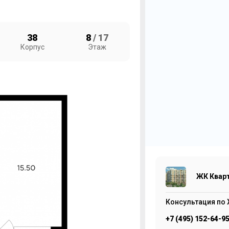
38
8
/ 17
Корпус
Этаж
2
Ж
М
8
ЖК Квар
Консультация по 
+7 (495) 152-64-9