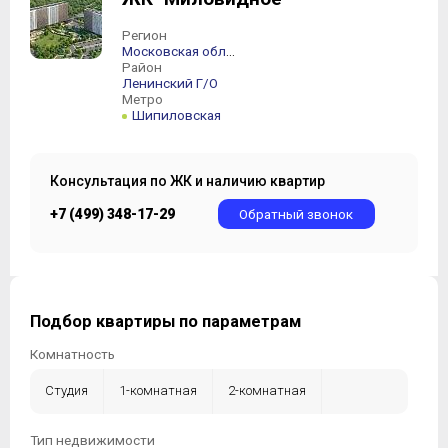
Регион
Московская область
Район
Ленинский Г/О
Метро
Шипиловская
Консультация по ЖК и наличию квартир
+7 (499) 348-17-29
Обратный звонок
Подбор квартиры по параметрам
Комнатность
Студия
1-комнатная
2-комнатная
3-комнатная
4-комнатная
5-комнатная +
Тип недвижимости