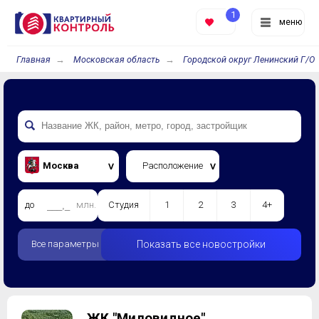
1
меню
Главная
Московская область
Городской округ Ленинский Г/О
Москва
Расположение
до
млн.
Студия
1
2
3
4+
Все параметры
Показать все новостройки
ЖК "Миловидное"