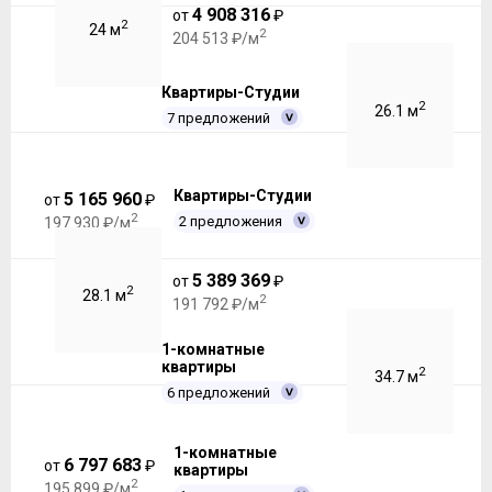
4 908 316
от
₽
2
24 м
2
204 513 ₽/м
Квартиры-Студии
2
26.1 м
7 предложений
Квартиры-Студии
5 165 960
от
₽
2
2 предложения
197 930 ₽/м
5 389 369
от
₽
2
28.1 м
2
191 792 ₽/м
1-комнатные
квартиры
2
34.7 м
6 предложений
1-комнатные
6 797 683
от
₽
квартиры
2
195 899 ₽/м