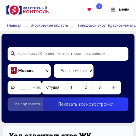
1
меню
Главная
Московская область
Городской округ Краснознаменс
Москва
Расположение
до
млн.
Студия
1
2
3
4+
Все параметры
Показать все новостройки