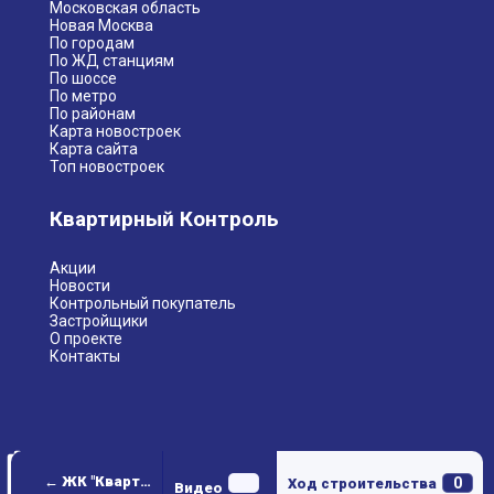
Московская область
Новая Москва
По городам
По ЖД станциям
По шоссе
По метро
По районам
Карта новостроек
Карта сайта
Топ новостроек
Квартирный Контроль
Акции
Новости
Контрольный покупатель
Застройщики
О проекте
Контакты
← ЖК "Квартал Звездный (2 очередь)"
0
Ход строительства
Видео