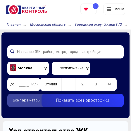
1
меню
Главная
Московская область
Городской округ Химки Г/О
Москва
Расположение
до
млн.
Студия
1
2
3
4+
Все параметры
Показать все новостройки