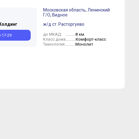
Московская область
,
Ленинский
Г/О
,
Видное
Холдинг
ж/д ст. Расторгуево
8 км.
до МКАД:
8-17-29
Комфорт-класс
Класс дома:
Монолит
Технология: