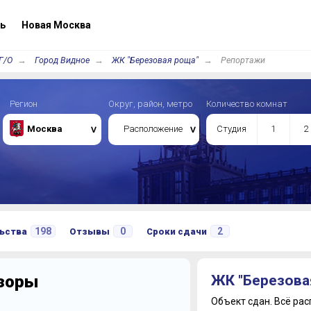
ь
Новая Москва
Г/О
Город Видное
ЖК "Березовая роща"
Репортажи
Регион
Округ, район, метро
Количество комнат
Москва
Расположение
Студия
1
2
198
0
2
ьства
Отзывы
Сроки сдачи
бзоры
ЖК "Березова
Объект сдан.
Всё рас