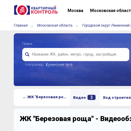
Москва
Московская област
Главная
Московская область
Городской округ Ленинский 
Поиск
Например:
Бунинские луга
← ЖК "Березовая роща"
3
Видео
Ход строител
ЖК "Березовая роща" - Видеоо