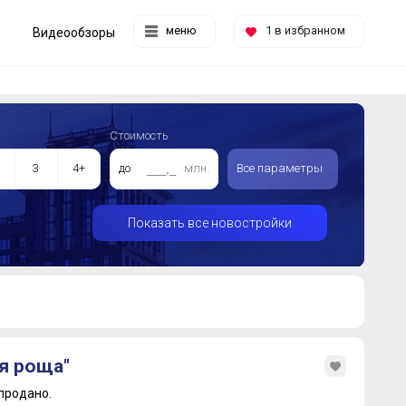
меню
1
в избранном
Видеообзоры
Стоимость
3
4+
до
млн.
Все параметры
Показать все новостройки
я роща"
продано.