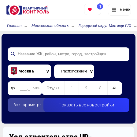
1
меню
Главная
Московская область
Городской округ Мытищи Г/О
Москва
Расположение
до
млн.
Студия
1
2
3
4+
Все параметры
Показать все новостройки