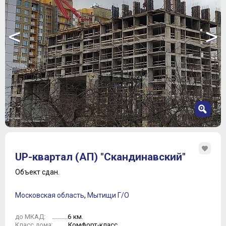
<
>
1
2
UP-квартал (АП) "Скандинавский"
3
4
Объект сдан.
5
6
Московская область
,
Мытищи Г/О
7
8
6 км.
до МКАД:
9
Комфорт-класс
Класс дома: