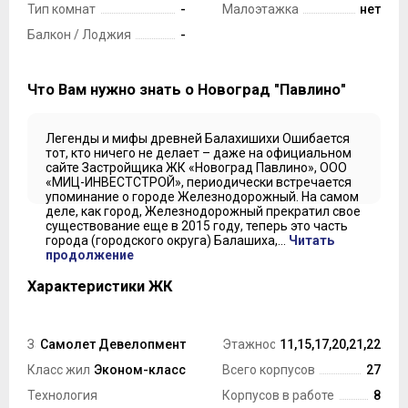
Тип комнат
-
Малоэтажка
нет
Балкон / Лоджия
-
Что Вам нужно знать о Новоград "Павлино"
Легенды и мифы древней Балахишихи Ошибается
тот, кто ничего не делает – даже на официальном
сайте Застройщика ЖК «Новоград Павлино», ООО
«МИЦ-ИНВЕСТСТРОЙ», периодически встречается
упоминание о городе Железнодорожный. На самом
деле, как город, Железнодорожный прекратил свое
существование еще в 2015 году, теперь это часть
города (городского округа) Балашиха,...
Читать
продолжение
Характеристики ЖК
Застройщик
Самолет Девелопмент
Этажность ЖК
11,15,17,20,21,22
Класс жилья
Эконом-класс
Всего корпусов
27
Технология
Корпусов в работе
8