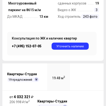
строительства
Многоуровневый
Монолит, Панель
сданных корпусов
19
Парковка
паркинг на 8615 м/м
Видео о ЖК
3
До МКАД
13 км
Ход строительства
243 фото
Консультация по ЖК и наличию квартир
+7 (495) 152-07-05
Уточнить наличие
Квартиры-Студии
2
19.48 м
19 предложений
4 032 321
от
₽
2
Квартиры-Студии
206 998 ₽/м