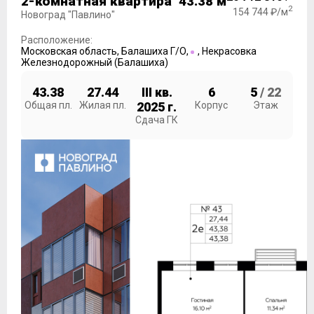
2-комнатная квартира 43.38 м
2
154 744 ₽/м
Новоград "Павлино"
Расположение:
Московская область
,
Балашиха Г/О
,
,
Некрасовка
Железнодорожный (Балашиха)
43.38
27.44
III кв.
6
5
/ 22
Общая пл.
Жилая пл.
2025 г.
Корпус
Этаж
Сдача ГК