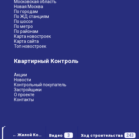
Московская область
Новая Москва
По городам
По ЖД станциям
По шоссе
По метро
По районам
Карта новостроек
Карта сайта
Топ новостроек
Квартирный Контроль
Акции
Новости
Контрольный покупатель
Застройщики
О проекте
Контакты
← Жилой Комплекс "Новоград Павлино"
3
243
Видео
Ход строительства