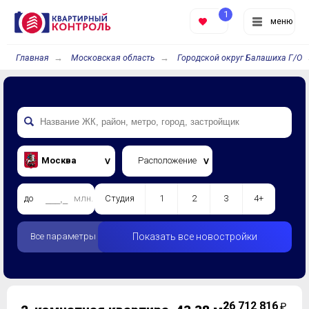
1
меню
Главная
Московская область
Городской округ Балашиха Г/О
Москва
Расположение
до
млн.
Студия
1
2
3
4+
Все параметры
Показать все новостройки
2
6 712 816
₽