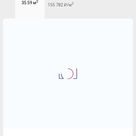
2
35.59 м
2
155 782 ₽/м
2-комнатная квартира 43.38 
Новоград "Павлино"
6 712 816
2
₽
154 744 ₽/м