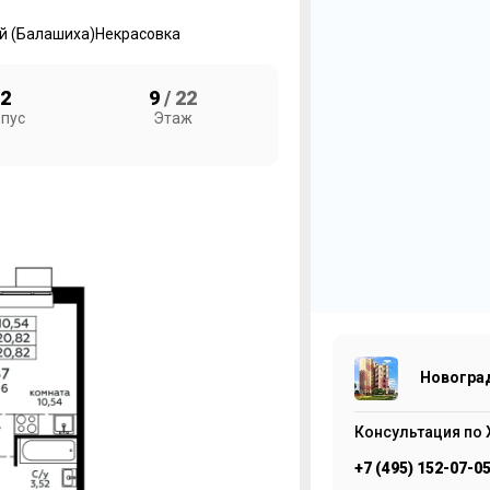
 (Балашиха)
Некрасовка
2
9
/ 22
пус
Этаж
К
Н
3
Новоград
Консультация по 
+7 (495) 152-07-0