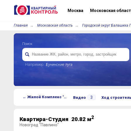
Москва
Московская област
Главная
Московская область
Городской округ Балашиха 
Поиск
Например:
Бунинские луга
← Жилой Комплекс "Новоград Павлино"
3
Видео
Ход строител
2
Квартира-Студия 20.82 м
Новоград "Павлино"