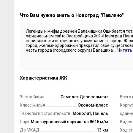
Что Вам нужно знать о Новоград "Павлино"
Легенды и мифы древней Балахишихи Ошибается тот, 
официальном сайте Застройщика ЖК «Новоград Пав
периодически встречается упоминание о городе Жел
город, Железнодорожный прекратил свое существован
часть города (городского округа) Балашиха,...
Читать
Характеристики ЖК
Застройщик
Самолет Девелопмент
Всего 
Класс жилья
Эконом-класс
Корпус
Технология строительства
Монолит, Панель
сданн
Парковка
Многоуровневый паркинг на 8615 м/м
Видео
До МКАД
13 км
Ход с