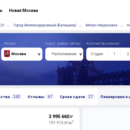
ь
Новая Москва
Г/О
Город Железнодорожный (Балашиха)
Метро Некрасовка
Н
Регион
Округ, район, метро
Количество комнат
Москва
Расположение
Студия
1
2
243
67
27
ьства
Отзывы
Сроки сдачи
Планировки и
3 995 660
₽
2
191 915 ₽/м