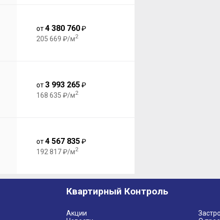
4 380 760
от
₽
2
205 669 ₽/м
3 993 265
от
₽
2
168 635 ₽/м
4 567 835
от
₽
2
192 817 ₽/м
Квартирный Контроль
Акции
Застр