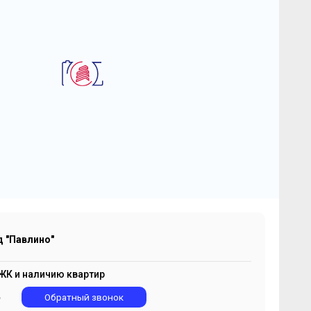
2
вартира-Студия 20.82 м
овоград "Павлино"
 995 660
2
₽
191 915 ₽/м
 "Павлино"
ЖК и наличию квартир
5
Обратный звонок