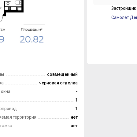
Застройщик
лы
совмещенный
ка
черновая отделка
 окна
-
1
опровод
1
яемая территория
нет
тажка
нет