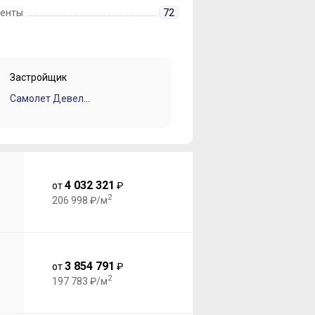
енты
72
Застройщик
Самолет Девелопмент
4 032 321
от
₽
2
206 998 ₽/м
3 854 791
от
₽
2
197 783 ₽/м