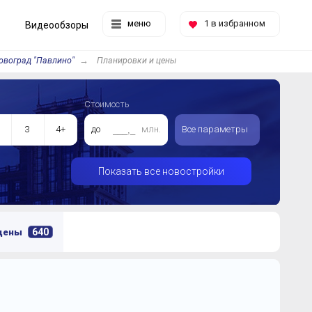
меню
1
в избранном
Видеообзоры
овоград "Павлино"
Планировки и цены
Стоимость
3
4+
до
млн.
Все параметры
Показать все новостройки
640
 цены