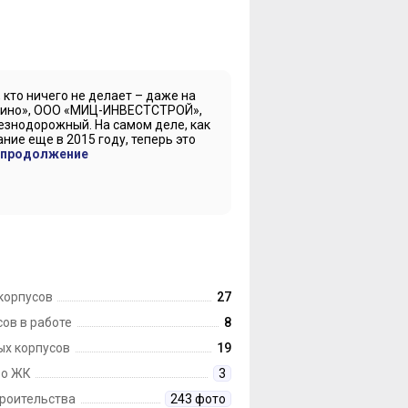
кто ничего не делает – даже на
лино», ООО «МИЦ-ИНВЕСТСТРОЙ»,
езнодорожный. На самом деле, как
ие еще в 2015 году, теперь это
 продолжение
корпусов
27
ов в работе
8
ых корпусов
19
 о ЖК
3
троительства
243 фото