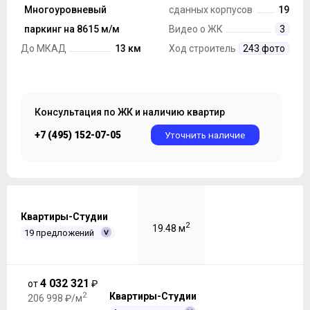
строительства
Многоуровневый
Монолит, Панель
сданных корпусов
19
Парковка
паркинг на 8615 м/м
Видео о ЖК
3
До МКАД
13 км
Ход строительства
243 фото
Консультация по ЖК и наличию квартир
+7 (495) 152-07-05
Уточнить наличие
Квартиры-Студии
2
19.48 м
19 предложений
4 032 321
от
₽
2
Квартиры-Студии
206 998 ₽/м