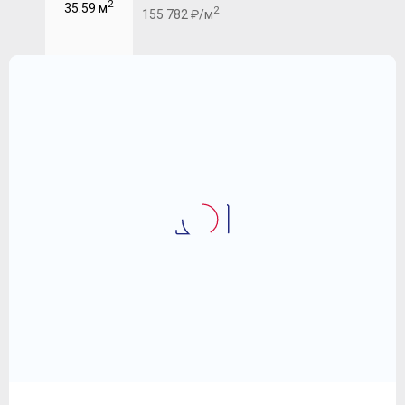
2
35.59 м
2
155 782 ₽/м
3-комнатная квартира 56.33 
Новоград "Павлино"
8 029 363
2
₽
142 542 ₽/м