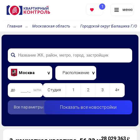
1
меню
Главная
Московская область
Городской округ Балашиха Г/О
Москва
Расположение
до
млн.
Студия
1
2
3
4+
Все параметры
Показать все новостройки
2
8 029 363
₽