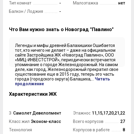
Тип комнат
-
Малоэтажка
нет
Балкон / Лоджия
-
Что Вам нужно знать о Новоград "Павлино"
Легенды и мифы древней Балахишихи Ошибается
тот, кто ничего не делает – даже на официальном
сайте Застройщика ЖК «Новоград Павлино», ООО
«МИЦ-ИНВЕСТСТРОЙ», периодически встречается
упоминание о городе Железнодорожный. На самом
деле, как город, Железнодорожный прекратил свое
существование еще в 2015 году, теперь это часть
города (городского округа) Балашиха,...
Читать
продолжение
Характеристики ЖК
Застройщик
Самолет Девелопмент
Этажность ЖК
11,15,17,20,21,22
Класс жилья
Эконом-класс
Всего корпусов
27
Технология
Корпусов в работе
8