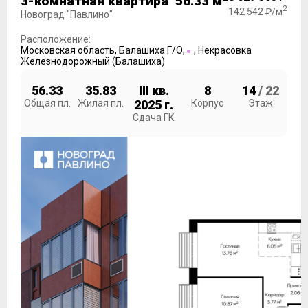
3-комнатная квартира 56.33 м
2
142 542 ₽/м
Новоград "Павлино"
Расположение:
Московская область
,
Балашиха Г/О
,
,
Некрасовка
Железнодорожный (Балашиха)
56.33
35.83
III кв.
8
14
/ 22
Общая пл.
Жилая пл.
2025 г.
Корпус
Этаж
Сдача ГК