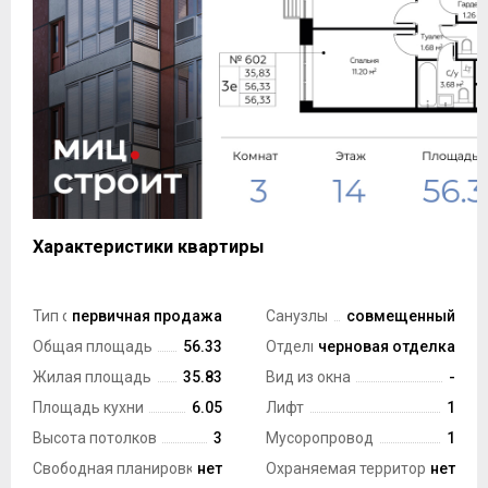
Характеристики квартиры
Тип сделки
первичная продажа
Санузлы
совмещенный
Общая площадь
56.33
Отделка
черновая отделка
Жилая площадь
35.83
Вид из окна
-
Площадь кухни
6.05
Лифт
1
Высота потолков
3
Мусоропровод
1
Свободная планировка
нет
Охраняемая территория
нет