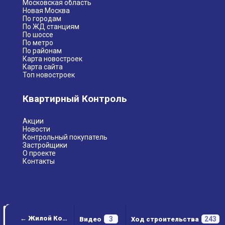
Московская область
Новая Москва
По городам
По ЖД станциям
По шоссе
По метро
По районам
Карта новостроек
Карта сайта
Топ новостроек
Квартирный Контроль
Акции
Новости
Контрольный покупатель
Застройщики
О проекте
Контакты
← Жилой Комплекс "Новоград Павлино"
3
243
Видео
Ход строительства