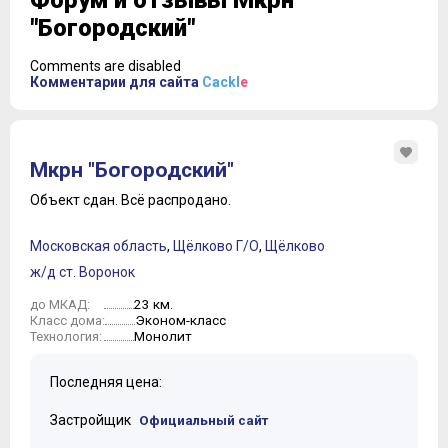
Форум и отзывы Мкрн
"Богородский"
Comments are disabled
Комментарии для сайта
Cackl
e
Мкрн "Богородский"
Объект сдан.
Всё распродано.
Московская область
,
Щёлково Г/О
,
Щёлково
ж/д ст. Воронок
23 км.
до МКАД:
Эконом-класс
Класс дома:
Монолит
Технология:
Последняя цена:
Застройщик
Официальный сайт