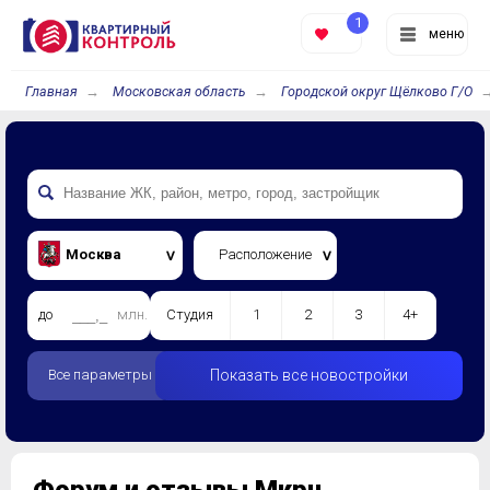
1
меню
Главная
Московская область
Городской округ Щёлково Г/О
Москва
Расположение
до
млн.
Студия
1
2
3
4+
Все параметры
Показать все новостройки