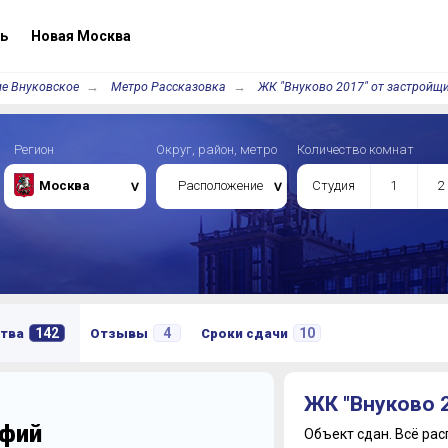
ь
Новая Москва
е Внуковское
Метро Рассказовка
ЖК "Внуково 2017" от застройщ
Регион
Округ, район, метро
Количество комнат
Москва
Расположение
Студия
1
2
142
4
10
тва
Отзывы
Сроки сдачи
ЖК "Внуково 
афий
Объект сдан.
Всё рас