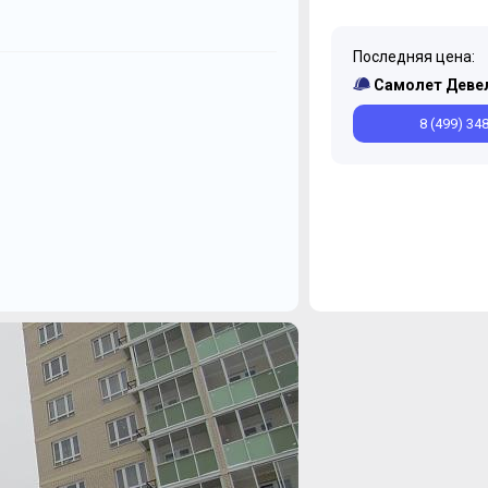
Последняя цена:
Декабрь
Декабрь
Ноябрь
Ноябрь
Самолет Деве
Февраль
Январь
8 (499) 34