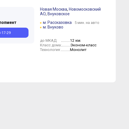
Новая Москва
,
Новомосковский
АО
,
Внуковское
Октябрь
Август
Июль
Июнь
Май
Апрель
Март
лопмент
м. Рассказовка
5 мин. на авто
м. Внуково
8-17-29
12 км.
до МКАД:
Эконом-класс
Класс дома:
Монолит
Технология: