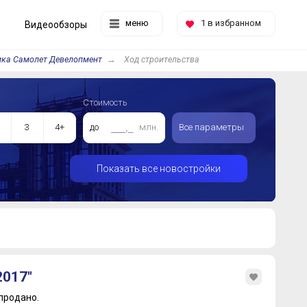
меню
1
в избранном
Видеообзоры
ика Самолет Девелопмент
Ход строительства
Стоимость
3
4+
до
млн.
Все параметры
Показать все новостройки
2017"
продано.