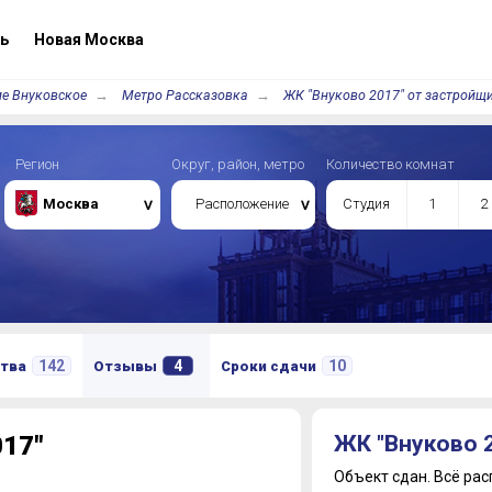
ь
Новая Москва
е Внуковское
Метро Рассказовка
ЖК "Внуково 2017" от застройщ
Регион
Округ, район, метро
Количество комнат
Москва
Расположение
Студия
1
2
142
4
10
тва
Отзывы
Сроки сдачи
17"
ЖК "Внуково 
Объект сдан.
Всё рас