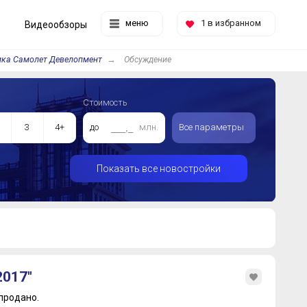
меню
1
в избранном
Видеообзоры
ика Самолет Девелопмент
Обсуждение
Стоимость
3
4+
до
млн.
Все параметры
Показать все новостройки
2017"
продано.