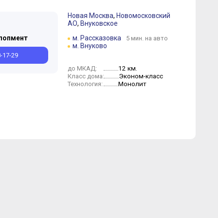
Новая Москва
,
Новомосковский
АО
,
Внуковское
лопмент
м. Рассказовка
5 мин. на авто
м. Внуково
8-17-29
12 км.
до МКАД:
Эконом-класс
Класс дома:
Монолит
Технология: