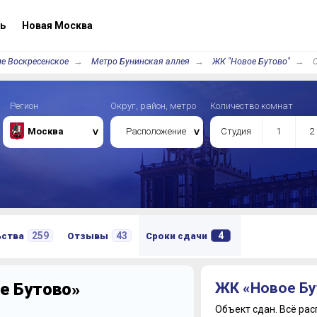
ь
Новая Москва
е Воскресенское
Метро Бунинская аллея
ЖК "Новое Бутово"
Регион
Округ, район, метро
Количество комнат
Москва
Расположение
Студия
1
2
259
43
4
ьства
Отзывы
Сроки сдачи
е Бутово»
ЖК «Новое Бу
Объект сдан.
Всё рас