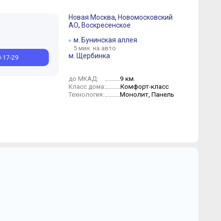
Новая Москва
,
Новомосковский
АО
,
Воскресенское
м. Бунинская аллея
5 мин. на авто
м. Щербинка
8-17-29
9 км.
до МКАД:
Комфорт-класс
Класс дома:
Монолит, Панель
Технология: