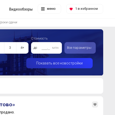
меню
1
в избранном
Видеообзоры
Сроки сдачи
Стоимость
3
4+
до
млн.
Все параметры
Показать все новостройки
тово»
продано.