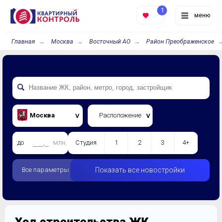
1
меню
Главная
Москва
Восточный АО
Район Преображенское
Москва
Расположение
до
млн.
Студия
1
2
3
4+
Все параметры
Показать все новостройки