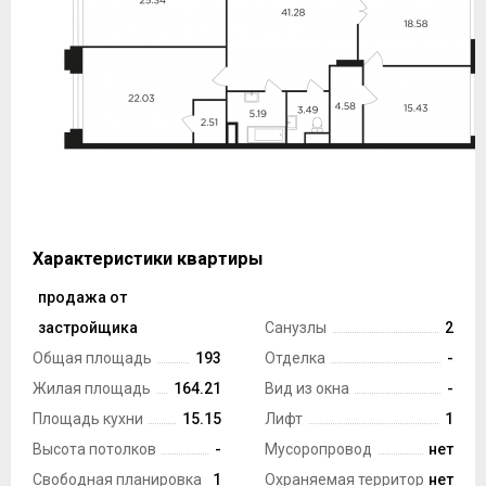
Характеристики квартиры
продажа от
Тип сделки
застройщика
Санузлы
2
Общая площадь
193
Отделка
-
Жилая площадь
164.21
Вид из окна
-
Площадь кухни
15.15
Лифт
1
Высота потолков
-
Мусоропровод
нет
Свободная планировка
1
Охраняемая территория
нет