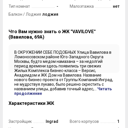
Тип комнат
-
Малоэтажка
нет
Балкон / Лоджия
лоджия
Что Вам нужно знать о ЖК "VAVILOVE"
(Вавилова, 69А)
В ОКРУЖЕНИИ СЕБЕ ПОДОБНЫХ Улица Вавилова в
Ломоносовском районе Юго-Западного Округа
Москвы, будто медом намазана – за недолгий
период времени здесь появились три свежих
Жилых Комплекса бизнес-класса – Версис,
Академдом и ЖК Дом на Вавилова. Название
нового бизнес-проекта от Группы Компаний Инград,
не мудрствуя лукаво, было решено скрестить с
названием улицы, добавив точный адрес,...
Читать
продолжение
Характеристики ЖК
Застройщик
Ingrad
Всего корпусов
1