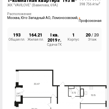
1-комнатная квартира 193 м
2
398 756 ₽/м
ЖК "VAVILOVE" (Вавилова, 69А)
Расположение:
Москва
,
Юго-Западный АО
,
Ломоносовский
,
Профсоюзная
193
164.21
I кв.
1
20
/ 20
Общая пл.
Жилая пл.
2019 г.
Корпус
Этаж
Сдача ГК