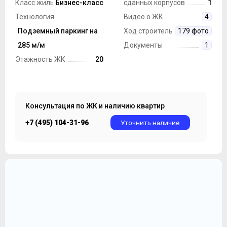
Класс жилья
Бизнес-класс
сданных корпусов
1
Технология
Видео о ЖК
4
строительства
Подземный паркинг на
Монолит
Ход строительства
179 фото
Парковка
285 м/м
Документы
1
Этажность ЖК
20
Консультация по ЖК и наличию квартир
+7 (495) 104-31-96
Уточнить наличие