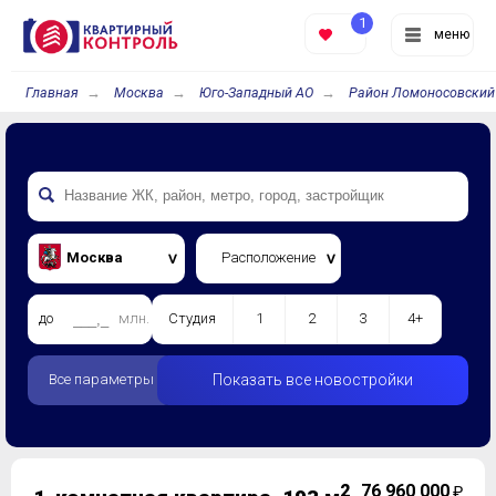
1
меню
Главная
Москва
Юго-Западный АО
Район Ломоносовский
Москва
Расположение
до
млн.
Студия
1
2
3
4+
Все параметры
Показать все новостройки
2
76 960 000
₽