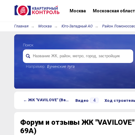
Москва
Московская област
Главная
Москва
Юго-Западный АО
Район Ломоносов
Поиск
Например:
Бунинские луга
← ЖК "VAVILOVE" (Вавилова, 69А)
4
Видео
Ход строител
Форум и отзывы ЖК "VAVILOVE" 
69А)