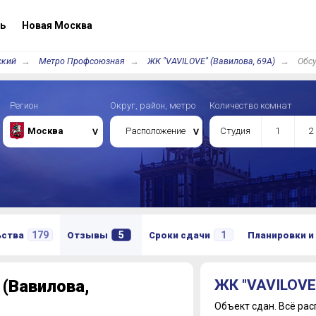
ь
Новая Москва
ский
Метро Профсоюзная
ЖК "VAVILOVE" (Вавилова, 69А)
Обс
Регион
Округ, район, метро
Количество комнат
Москва
Расположение
Студия
1
2
179
5
1
ьства
Отзывы
Сроки сдачи
Планировки и
(Вавилова,
ЖК "VAVILOVE"
Объект сдан.
Всё рас