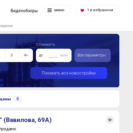
меню
1
в избранном
Видеообзоры
уждение
Стоимость
3
4+
до
млн.
Все параметры
Показать все новостройки
8
 цены
 (Вавилова, 69А)
продано.