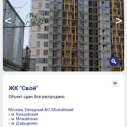
<
>
1
2
ЖК "Свой"
3
4
Объект сдан.
Всё распродано.
5
6
Москва
,
Западный АО
,
Можайский
7
м. Кунцевская
м. Можайская
8
м. Давыдково