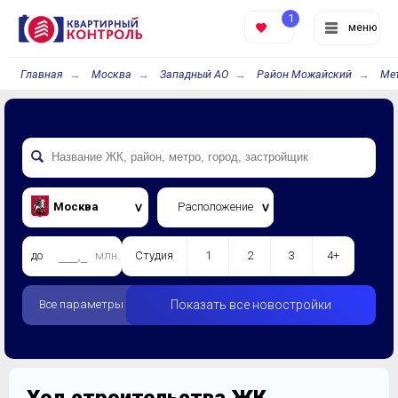
1
меню
Главная
Москва
Западный АО
Район Можайский
Ме
Москва
Расположение
до
млн.
Студия
1
2
3
4+
Все параметры
Показать все новостройки