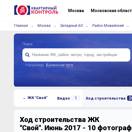
Москва
Московская област
Главная
Москва
Западный АО
Район Можайский
Поиск
Например:
Бунинские луга
← ЖК "Свой"
1
2
Видео
Ход строительства
Ход строительства ЖК
"Свой". Июнь 2017 - 10 фотограф