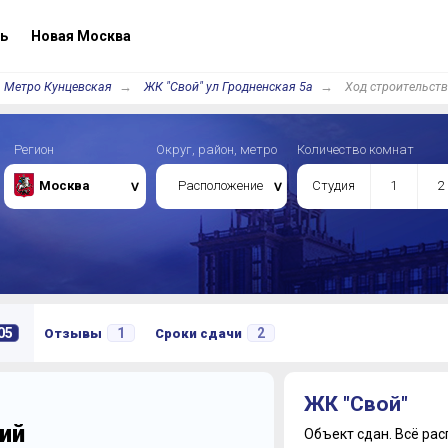
ь
Новая Москва
Метро Кунцевская
ЖК "Свой" ул Гродненская 5а
Ход строительст
Регион
Округ, район, метро
Количество комнат
Москва
Расположение
Студия
1
2
05
1
2
Отзывы
Сроки сдачи
ЖК "Свой"
ий
Объект сдан.
Всё рас