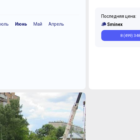
Последняя цена:
Июль
Июнь
Май
Апрель
Декабрь
Июль
Июнь
Ноябрь
Апр
Sminex
Февраль
Январь
8 (499) 34