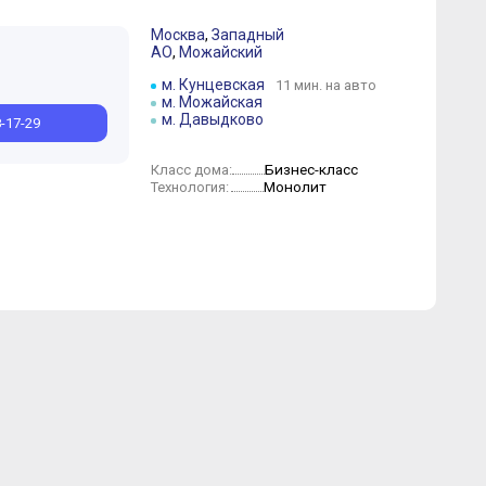
Москва
,
Западный
АО
,
Можайский
ель
Октябрь
Март
Сентябрь
Февраль
Август
Июль
Июнь
Май
Апрель
м. Кунцевская
11 мин. на авто
м. Можайская
м. Давыдково
8-17-29
Бизнес-класс
Класс дома:
Монолит
Технология: