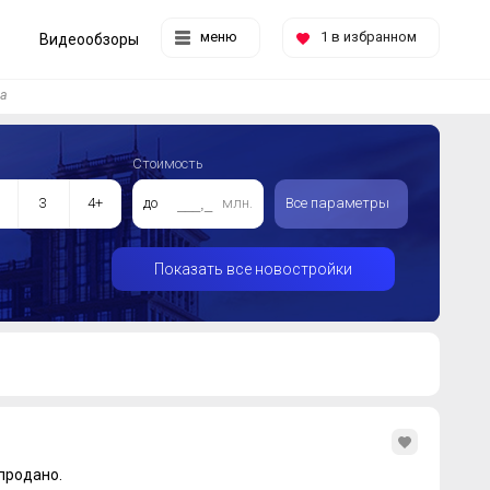
меню
1
в избранном
Видеообзоры
ва
Стоимость
3
4+
до
млн.
Все параметры
Показать все новостройки
продано.