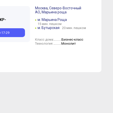
Москва
,
Северо-Восточный
АО
,
Марьина роща
ель
Июнь
Март
Май
Февраль
Март
Январь
Февраль
Январь
(КР-
м. Марьина Роща
15 мин. пешком
м. Бутырская
20 мин. пешком
8-17-29
Бизнес-класс
Класс дома:
Монолит
Технология: