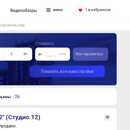
меню
1
в избранном
Видеообзоры
 строительства
Стоимость
3
4+
до
млн.
Все параметры
Показать все новостройки
26
 цены
2" (Студио 12)
продано.