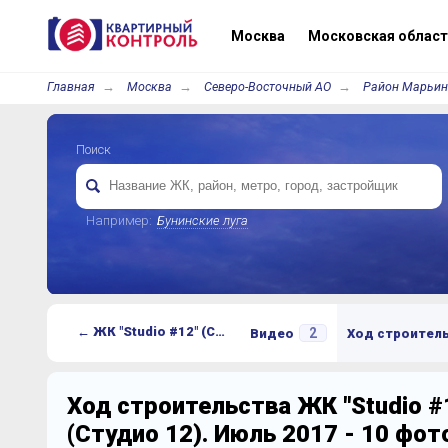
Москва
Московская област
Главная
Москва
Северо-Восточный АО
Район Марьин
Поиск
Например:
Бунинские луга
← ЖК "Studio #12" (Студио 12)
2
Видео
Ход строител
Ход строительства ЖК "Studio #
(Студио 12). Июль 2017 - 10 фо