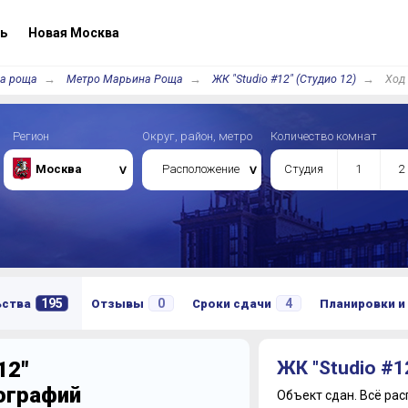
ь
Новая Москва
а роща
Метро Марьина Роща
ЖК "Studio #12" (Студио 12)
Ход
Регион
Округ, район, метро
Количество комнат
Москва
Расположение
Студия
1
2
195
0
4
ьства
Отзывы
Сроки сдачи
Планировки и
12"
ЖК "Studio #1
тографий
Объект сдан.
Всё рас