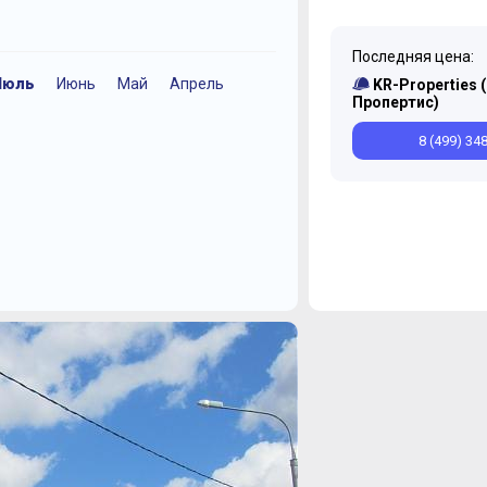
Последняя цена:
Июль
Июнь
Май
Апрель
Июль
Декабрь
Декабрь
Июнь
Сентябрь
Апр
KR-Properties 
Пропертис)
8 (499) 34