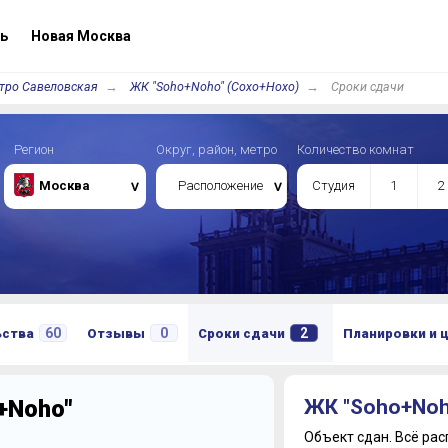
ь
Новая Москва
тро Савеловская
ЖК "Soho+Noho" (Сохо+Нохо)
Сроки сдачи
Регион
Округ, район, метро
Количество комнат
Москва
Расположение
Студия
1
2
60
0
2
ьства
Отзывы
Сроки сдачи
Планировки и 
+Noho"
ЖК "Soho+Noh
Объект сдан.
Всё рас