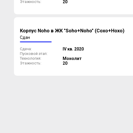
Этажность:
20
Корпус Noho в ЖК "Soho+Noho" (Сохо+Нохо)
Сдан
Сдача:
IV кв. 2020
Пусковой этап:
Технология:
Монолит
Этажность:
20