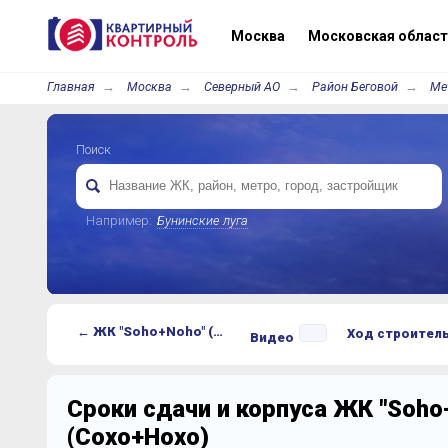
Москва
Московская област
Главная
Москва
Северный АО
Район Беговой
Ме
Поиск
Например:
Бунинские луга
← ЖК "Soho+Noho" (Сохо+Нохо)
Ход строител
Видео
Сроки сдачи и корпуса ЖК "Soho
(Сохо+Нохо)