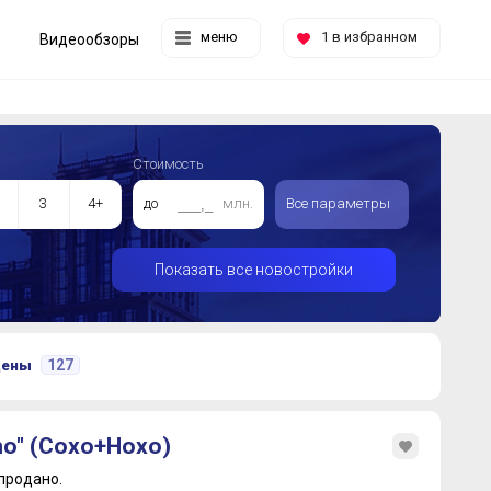
меню
1
в избранном
Видеообзоры
Стоимость
3
4+
до
млн.
Все параметры
Показать все новостройки
127
цены
o" (Сохо+Нохо)
продано.