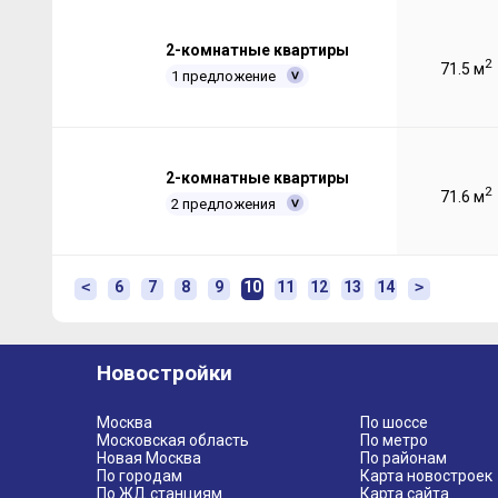
2-комнатные квартиры
2
71.5 м
1 предложение
2-комнатные квартиры
2
71.6 м
2 предложения
<
6
7
8
9
10
11
12
13
14
>
Новостройки
Москва
По шоссе
Московская область
По метро
Новая Москва
По районам
По городам
Карта новостроек
По ЖД станциям
Карта сайта