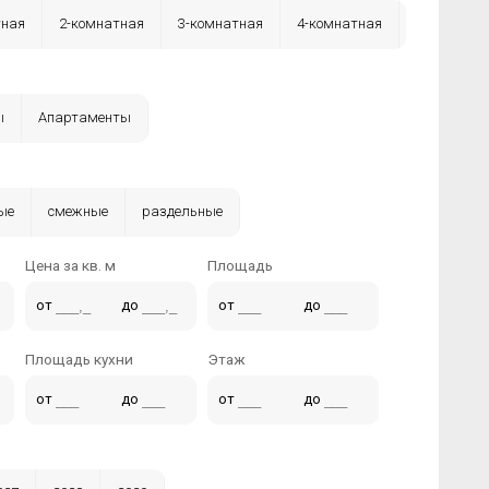
тная
2-комнатная
3-комнатная
4-комнатная
ы
Апартаменты
ые
смежные
раздельные
Цена за кв. м
Площадь
от
до
от
до
Площадь кухни
Этаж
от
до
от
до