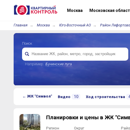
Москва
Московская област
Главная
Москва
Юго-Восточный АО
Район Лефортов
Поиск
Например:
Бунинские луга
← ЖК "Символ"
10
Видео
Ход строительства
Планировки и цены в ЖК "Сим
Регион
Округ
Рай