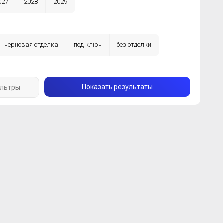
027
2028
2029
черновая отделка
под ключ
без отделки
Показать результаты
ильтры