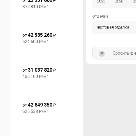
25 351 080
от
₽
2025
2026
2
2
372 810 ₽/м
Отделка
чистовая отделка
42 535 260
от
₽
2
624 600 ₽/м
+
Сросить ф
31 037 820
от
₽
2
455 100 ₽/м
42 849 350
от
₽
2
625 538 ₽/м