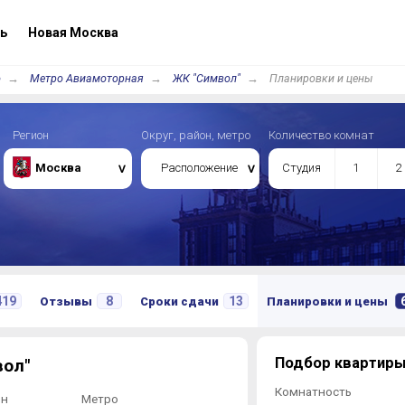
ь
Новая Москва
о
Метро Авиамоторная
ЖК "Символ"
Планировки и цены
Регион
Округ, район, метро
Количество комнат
Москва
Расположение
Студия
1
2
419
8
13
Отзывы
Сроки сдачи
Планировки и цены
Подбор квартиры
вол"
Комнатность
он
Метро