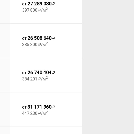
27 289 080
от
₽
2
397 800 ₽/м
26 508 640
от
₽
2
385 300 ₽/м
26 740 404
от
₽
2
384 201 ₽/м
31 171 960
от
₽
2
447 230 ₽/м