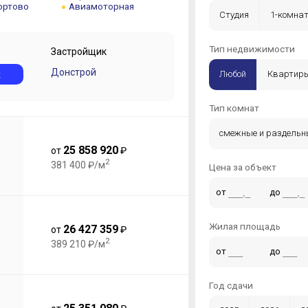
ортово
Авиамоторная
Студия
1-комна
5-комнатная +
Тип недвижимости
Застройщик
Донстрой
к
Любой
Квартир
Тип комнат
смежные и раздельн
25 858 920
от
₽
2
381 400 ₽/м
Цена за объект
от
до
Жилая площадь
26 427 359
от
₽
2
389 210 ₽/м
от
до
Год сдачи