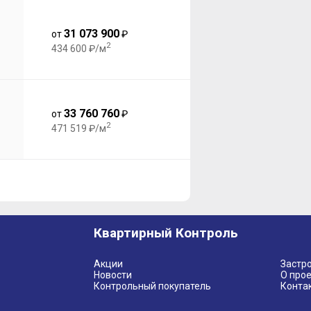
31 073 900
от
₽
2
434 600 ₽/м
33 760 760
от
₽
2
471 519 ₽/м
Квартирный Контроль
Акции
Застр
Новости
О прое
Контрольный покупатель
Конта