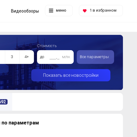
меню
1
в избранном
Видеообзоры
Стоимость
3
4+
до
млн.
Все параметры
Показать все новостройки
692
 по параметрам