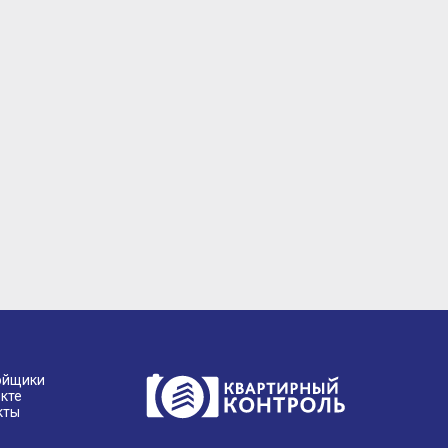
ойщики
кте
кты