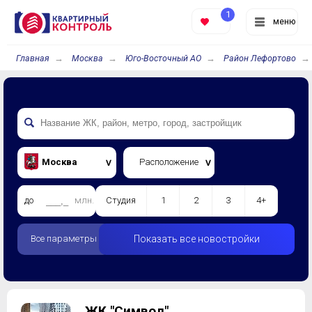
1
меню
Главная
Москва
Юго-Восточный АО
Район Лефортово
Москва
Расположение
до
млн.
Студия
1
2
3
4+
Все параметры
Показать все новостройки
ЖК "Символ"