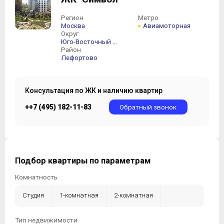
Регион
Метро
Москва
Авиамоторная
Округ
Юго-Восточный АО
Район
Лефортово
Консультация по ЖК и наличию квартир
++7 (495) 182-11-83
Обратный звонок
Подбор квартиры по параметрам
Комнатность
Студия
1-комнатная
2-комнатная
3-комнатная
4-комнатная
5-комнатная +
Тип недвижимости