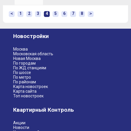
<
1
2
3
4
5
6
7
8
>
Новостройки
Москва
Московская область
Новая Москва
По городам
По ЖД станциям
По шоссе
По метро
По районам
Карта новостроек
Карта сайта
Топ новостроек
Квартирный Контроль
Акции
Новости