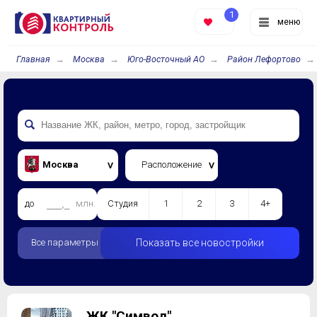
1
меню
Главная
Москва
Юго-Восточный АО
Район Лефортово
Москва
Расположение
до
млн.
Студия
1
2
3
4+
Все параметры
Показать все новостройки
ЖК "Символ"