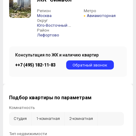
Регион
Метро
Москва
Авиамоторная
Округ
Юго-Восточный АО
Район
Лефортово
Консультация по ЖК и наличию квартир
++7 (495) 182-11-83
Обратный звонок
Подбор квартиры по параметрам
Комнатность
Студия
1-комнатная
2-комнатная
3-комнатная
4-комнатная
5-комнатная +
Тип недвижимости