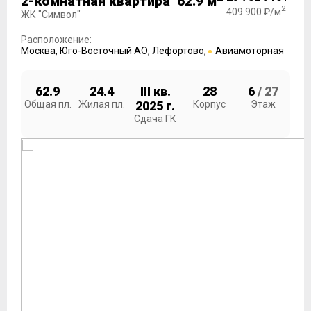
2-комнатная квартира 62.9 м
2
409 900 ₽/м
ЖК "Символ"
Расположение:
Москва
,
Юго-Восточный АО
,
Лефортово
,
Авиамоторная
62.9
24.4
III кв.
28
6
/ 27
Общая пл.
Жилая пл.
2025 г.
Корпус
Этаж
Сдача ГК