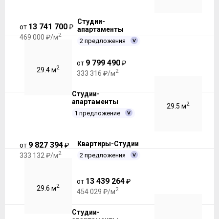
Студии-
13 741 700
от
₽
апартаменты
2
469 000 ₽/м
2 предложения
9 799 490
от
₽
2
29.4 м
2
333 316 ₽/м
Студии-
апартаменты
2
29.5 м
1 предложение
Квартиры-Студии
9 827 394
от
₽
2
2 предложения
333 132 ₽/м
13 439 264
от
₽
2
29.6 м
2
454 029 ₽/м
Студии-