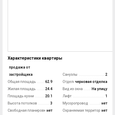
Характеристики квартиры
продажа от
Тип сделки
застройщика
Санузлы
2
Общая площадь
62.9
Отделка
черновая отделка
Жилая площадь
24.4
Вид из окна
На улицу
Площадь кухни
20.1
Лифт
1
Высота потолков
3
Мусоропровод
нет
Свободная планировка
нет
Охраняемая территория
нет