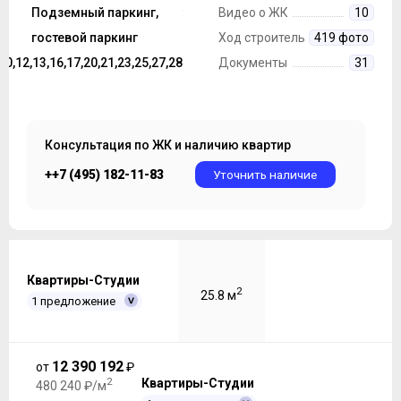
строительства
Подземный паркинг,
Монолит
Видео о ЖК
10
Парковка
гостевой паркинг
Ход строительства
419 фото
,10,12,13,16,17,20,21,23,25,27,28
Этажность ЖК
Документы
31
Консультация по ЖК и наличию квартир
++7 (495) 182-11-83
Уточнить наличие
Квартиры-Студии
2
25.8 м
1 предложение
12 390 192
от
₽
2
Квартиры-Студии
480 240 ₽/м