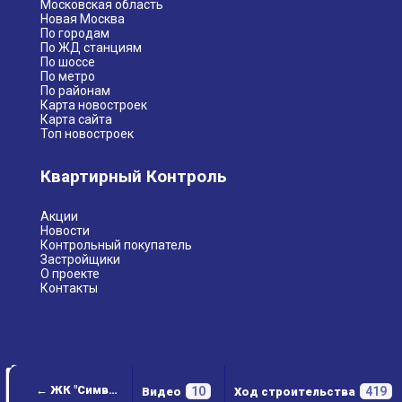
Московская область
Новая Москва
По городам
По ЖД станциям
По шоссе
По метро
По районам
Карта новостроек
Карта сайта
Топ новостроек
Квартирный Контроль
Акции
Новости
Контрольный покупатель
Застройщики
О проекте
Контакты
← ЖК "Символ"
10
419
Видео
Ход строительства