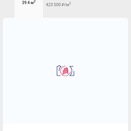
2
39.4 м
2
423 500 ₽/м
2-комнатная квартира 62.9 м
ЖК "Символ"
25 782 710
2
₽
409 900 ₽/м