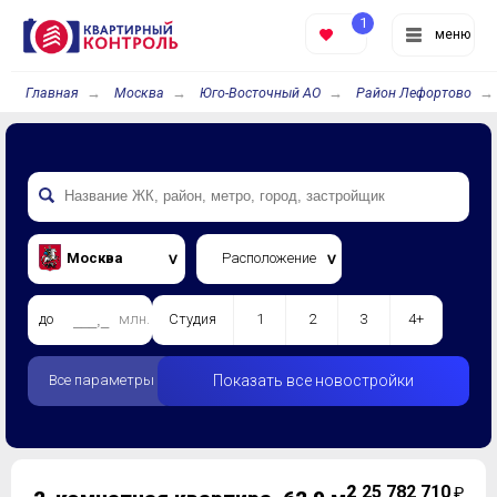
1
меню
Главная
Москва
Юго-Восточный АО
Район Лефортово
Москва
Расположение
до
млн.
Студия
1
2
3
4+
Все параметры
Показать все новостройки
2
25 782 710
₽