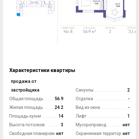
Характеристики квартиры
продажа от
Тип сделки
застройщика
Санузлы
2
Общая площадь
56.9
Отделка
-
Жилая площадь
24.2
Вид из окна
-
Площадь кухни
14
Лифт
1
Высота потолков
3
Мусоропровод
нет
Свободная планировка
нет
Охраняемая территория
нет