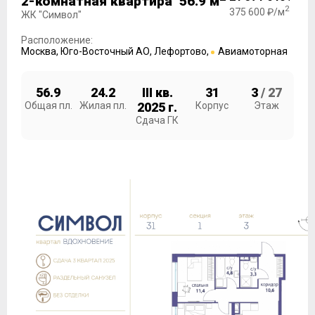
2-комнатная квартира 56.9 м
2
375 600 ₽/м
ЖК "Символ"
Расположение:
Москва
,
Юго-Восточный АО
,
Лефортово
,
Авиамоторная
56.9
24.2
III кв.
31
3
/ 27
Общая пл.
Жилая пл.
2025 г.
Корпус
Этаж
Сдача ГК