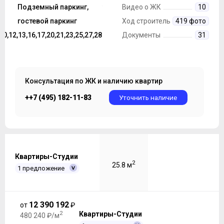
строительства
Подземный паркинг,
Монолит
Видео о ЖК
10
Парковка
гостевой паркинг
Ход строительства
419 фото
,10,12,13,16,17,20,21,23,25,27,28
Этажность ЖК
Документы
31
Консультация по ЖК и наличию квартир
++7 (495) 182-11-83
Уточнить наличие
Квартиры-Студии
2
25.8 м
1 предложение
12 390 192
от
₽
2
Квартиры-Студии
480 240 ₽/м