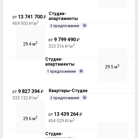
Студии-
13 741 700
от
₽
апартаменты
2
469 000 ₽/м
2 предложения
9 799 490
от
₽
2
29.4 м
2
333 316 ₽/м
Студии-
апартаменты
2
29.5 м
1 предложение
Квартиры-Студии
9 827 394
от
₽
2
2 предложения
333 132 ₽/м
13 439 264
от
₽
2
29.6 м
2
454 029 ₽/м
Студии-