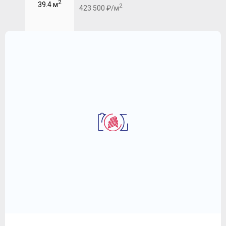
2
39.4 м
2
423 500 ₽/м
2-комнатная квартира 56.9 м
ЖК "Символ"
21 371 640
2
₽
375 600 ₽/м