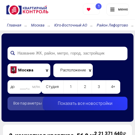
1
меню
Главная
Москва
Юго-Восточный АО
Район Лефортово
Москва
Расположение
до
млн.
Студия
1
2
3
4+
Все параметры
Показать все новостройки
2
21 371 640
₽