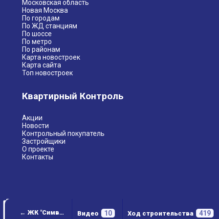
Московская область
Новая Москва
По городам
По ЖД станциям
По шоссе
По метро
По районам
Карта новостроек
Карта сайта
Топ новостроек
Квартирный Контроль
Акции
Новости
Контрольный покупатель
Застройщики
О проекте
Контакты
← ЖК "Символ"
10
419
Видео
Ход строительства