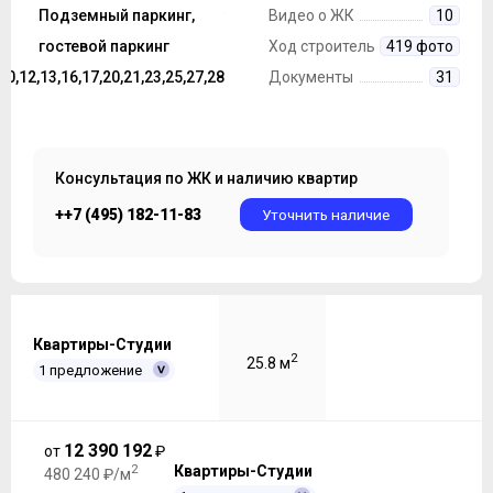
строительства
Подземный паркинг,
Монолит
Видео о ЖК
10
Парковка
гостевой паркинг
Ход строительства
419 фото
,10,12,13,16,17,20,21,23,25,27,28
Этажность ЖК
Документы
31
Консультация по ЖК и наличию квартир
++7 (495) 182-11-83
Уточнить наличие
Квартиры-Студии
2
25.8 м
1 предложение
12 390 192
от
₽
2
Квартиры-Студии
480 240 ₽/м