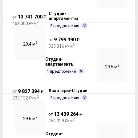
Студии-
13 741 700
от
₽
апартаменты
2
469 000 ₽/м
2 предложения
9 799 490
от
₽
2
29.4 м
2
333 316 ₽/м
Студии-
апартаменты
2
29.5 м
1 предложение
Квартиры-Студии
9 827 394
от
₽
2
2 предложения
333 132 ₽/м
13 439 264
от
₽
2
29.6 м
2
454 029 ₽/м
Студии-