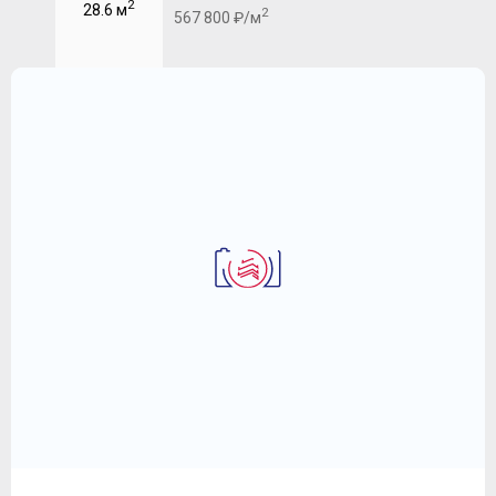
2
28.6 м
2
567 800 ₽/м
1-комнатная квартира 34.8 м
ЖК "Символ"
16 286 400
2
₽
468 000 ₽/м