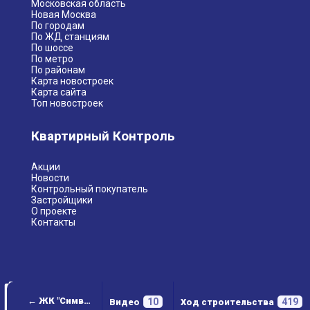
Московская область
Новая Москва
По городам
По ЖД станциям
По шоссе
По метро
По районам
Карта новостроек
Карта сайта
Топ новостроек
Квартирный Контроль
Акции
Новости
Контрольный покупатель
Застройщики
О проекте
Контакты
← ЖК "Символ"
10
419
Видео
Ход строительства