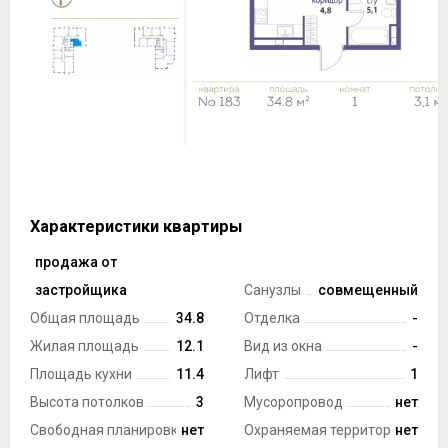
Характеристики квартиры
продажа от
Тип сделки
застройщика
Санузлы
совмещенный
Общая площадь
34.8
Отделка
-
Жилая площадь
12.1
Вид из окна
-
Площадь кухни
11.4
Лифт
1
Высота потолков
3
Мусоропровод
нет
Свободная планировка
нет
Охраняемая территория
нет