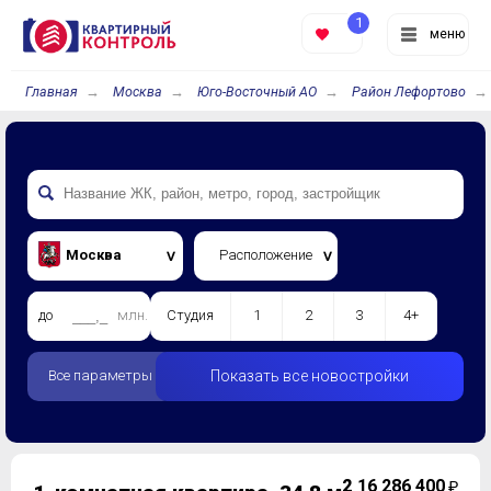
1
меню
Главная
Москва
Юго-Восточный АО
Район Лефортово
Москва
Расположение
до
млн.
Студия
1
2
3
4+
Все параметры
Показать все новостройки
2
16 286 400
₽