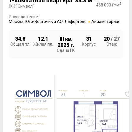
1-комнатная квартира 34.8 м
2
468 000 ₽/м
ЖК "Символ"
Расположение:
Москва
,
Юго-Восточный АО
,
Лефортово
,
Авиамоторная
34.8
12.1
III кв.
31
20
/ 27
Общая пл.
Жилая пл.
2025 г.
Корпус
Этаж
Сдача ГК