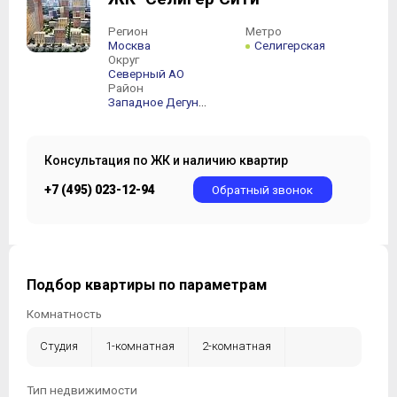
Регион
Метро
Москва
Селигерская
Округ
Северный АО
Район
Западное Дегунино
Консультация по ЖК и наличию квартир
+7 (495) 023-12-94
Обратный звонок
Подбор квартиры по параметрам
Комнатность
Студия
1-комнатная
2-комнатная
3-комнатная
4-комнатная
5-комнатная +
Тип недвижимости