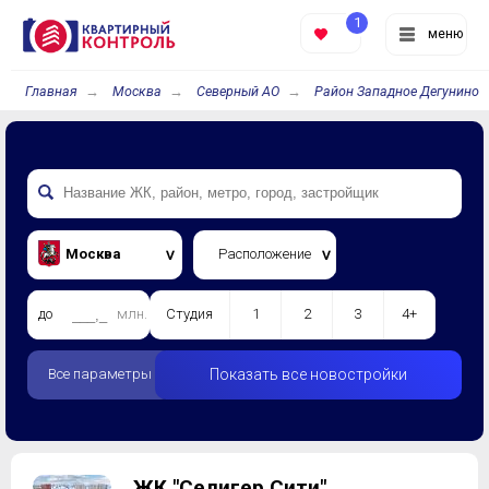
1
меню
Главная
Москва
Северный АО
Район Западное Дегунино
Москва
Расположение
до
млн.
Студия
1
2
3
4+
Все параметры
Показать все новостройки
ЖК "Селигер Сити"