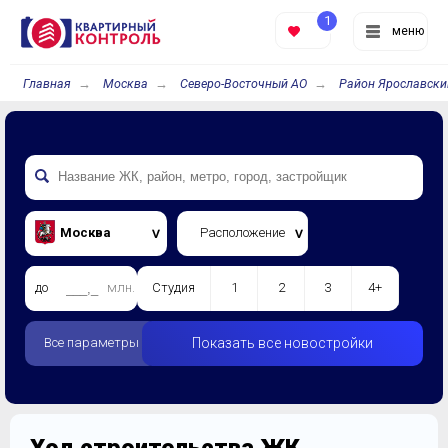
1
меню
Главная
Москва
Северо-Восточный АО
Район Ярославски
Москва
Расположение
до
млн.
Студия
1
2
3
4+
Все параметры
Показать все новостройки