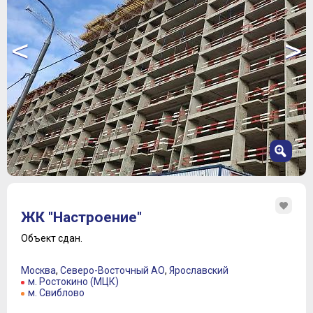
<
>
1
2
ЖК "Настроение"
3
4
Объект сдан.
5
6
Москва
,
Северо-Восточный АО
,
Ярославский
7
м. Ростокино (МЦК)
м. Свиблово
8
9