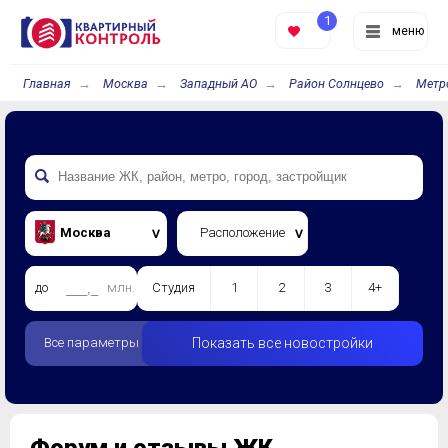
1
меню
Главная
Москва
Западный АО
Район Солнцево
Метр
Москва
Расположение
до
млн.
Студия
1
2
3
4+
Все параметры
Показать все новостройки