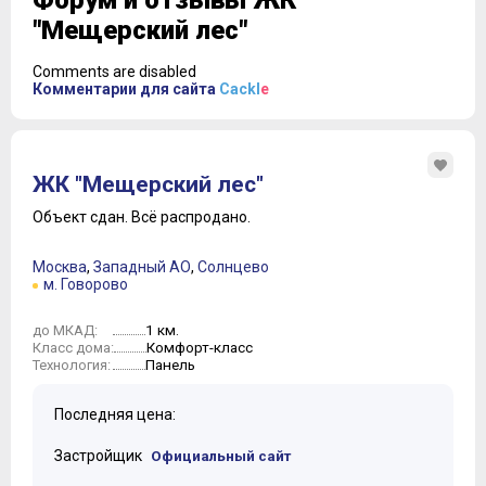
Форум и отзывы ЖК
"Мещерский лес"
Comments are disabled
Комментарии для сайта
Cackl
e
ЖК "Мещерский лес"
Объект сдан.
Всё распродано.
Москва
,
Западный АО
,
Солнцево
м. Говорово
1 км.
до МКАД:
Комфорт-класс
Класс дома:
Панель
Технология:
Последняя цена:
Застройщик
Официальный сайт