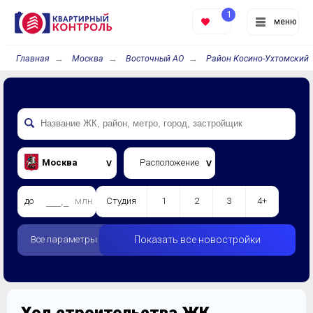
1
меню
Главная
Москва
Восточный АО
Район Косино-Ухтомский
Москва
Расположение
до
млн.
Студия
1
2
3
4+
Все параметры
Показать все новостройки