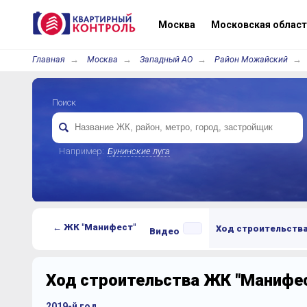
Москва
Московская област
Главная
Москва
Западный АО
Район Можайский
Поиск
Например:
Бунинские луга
← ЖК "Манифест"
Ход строительств
Видео
Ход строительства ЖК "Манифе
2019-й год