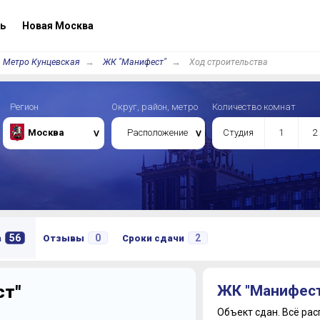
ь
Новая Москва
Метро Кунцевская
ЖК "Манифест"
Ход строительства
Регион
Округ, район, метро
Количество комнат
Москва
Расположение
Студия
1
2
56
0
2
а
Отзывы
Сроки сдачи
ст"
ЖК "Манифест
Объект сдан.
Всё рас