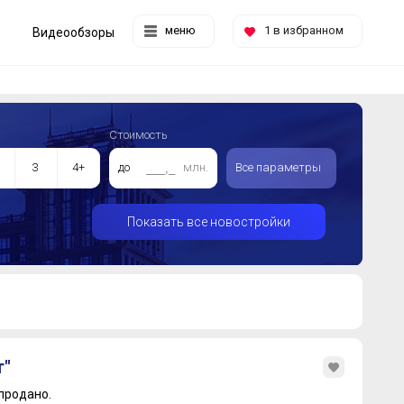
меню
1
в избранном
Видеообзоры
Стоимость
3
4+
до
млн.
Все параметры
Показать все новостройки
"
продано.