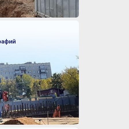
рафий