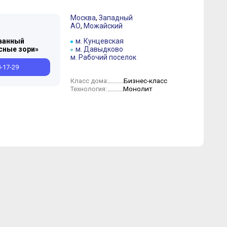
Москва
,
Западный
АО
,
Можайский
ванный
м. Кунцевская
сные зори»
м. Давыдково
м. Рабочий поселок
8-17-29
Бизнес-класс
Класс дома:
Монолит
Технология: