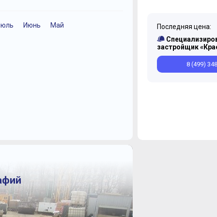
Июль
Июнь
Май
Последняя цена:
Специализиро
застройщик «Кра
8 (499) 34
афий