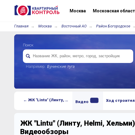
Москва
Московская област
Главная
Москва
Восточный АО
Район Богородское
Поиск
Например:
Бунинские луга
← ЖК "Lintu" (Линту, Helmi, Хельми)
Ход строител
Видео
ЖК "Lintu" (Линту, Helmi, Хельми)
Видеообзоры