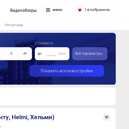
меню
1
в избранном
Видеообзоры
Репортажи
Стоимость
3
4+
до
млн.
Все параметры
Показать все новостройки
нту, Helmi, Хельми)
.