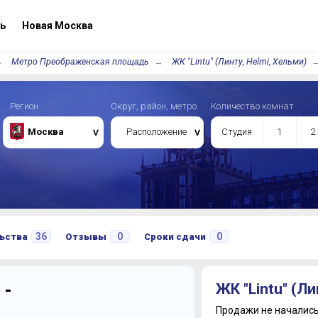
ь
Новая Москва
Метро Преображенская площадь
ЖК "Lintu" (Линту, Helmi, Хельми)
Регион
Округ, район, метро
Количество комнат
Москва
Расположение
Студия
1
2
36
0
0
ьства
Отзывы
Сроки сдачи
 -
ЖК "Lintu" (Ли
Продажи не начались