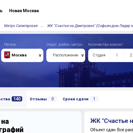
ь
Новая Москва
Метро Селигерская
ЖК "Счастье на Дмитровке" (Софьин-дом Лидер 
Регион
Округ, район, метро
Количество комнат
Москва
Расположение
Студия
1
2
140
0
1
ьства
Отзывы
Сроки сдачи
 на
ЖК "Счастье 
ографий
Объект сдан.
Всё рас