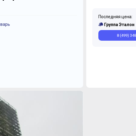
Последняя цена:
нварь
Март
Декабрь
Январь
Ноябрь
Группа Эталон
8 (499) 34