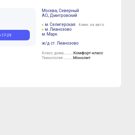
Москва
,
Северный
АО
,
Дмитровский
Октябрь
Сентябрь
Август
Июль
Июнь
Май
Апрель
м. Селигерская
4 мин. на авто
м. Лианозово
м. Марк
8-17-29
ж/д ст. Лианозово
Комфорт-класс
Класс дома:
Монолит
Технология: