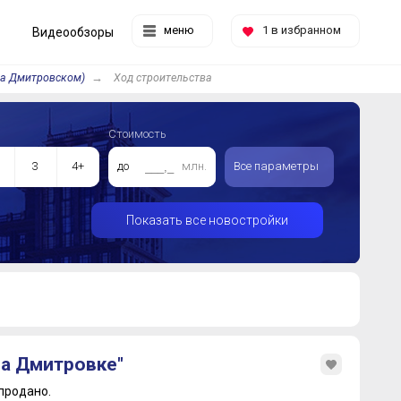
меню
1
в избранном
Видеообзоры
на Дмитровском)
Ход строительства
Стоимость
3
4+
до
млн.
Все параметры
Показать все новостройки
на Дмитровке"
продано.