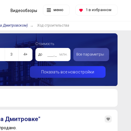
меню
1
в избранном
Видеообзоры
на Дмитровском)
Ход строительства
Стоимость
3
4+
до
млн.
Все параметры
Показать все новостройки
на Дмитровке"
продано.