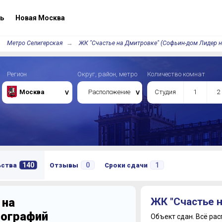
ь
Новая Москва
Метро Селигерская
ЖК "Счастье на Дмитровке" (Софьин-дом Лидер 
Регион
Округ, район, метро
Количество комнат
Москва
Расположение
Студия
1
2
140
0
1
ьства
Отзывы
Сроки сдачи
 на
ЖК "Счастье 
тографий
Объект сдан.
Всё рас