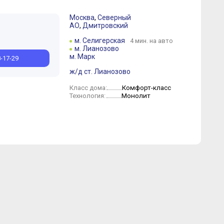
Москва
,
Северный
АО
,
Дмитровский
нь
Май
Март
Февраль
Январь
м. Селигерская
4 мин. на авто
м. Лианозово
м. Марк
8-17-29
ж/д ст. Лианозово
Комфорт-класс
Класс дома:
Монолит
Технология: