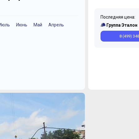
Последняя цена:
Июль
Июнь
Май
Апрель
Март
Ноябрь
Январь
Июль
Ию
Группа Эталон
8 (499) 34