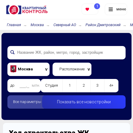
1
меню
Главная
Москва
Северный АО
Район Дмитровский
М
Москва
Расположение
до
млн.
Студия
1
2
3
4+
Все параметры
Показать все новостройки