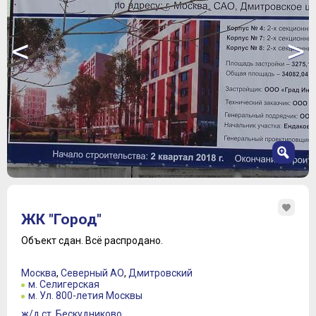
<
>
1
2
ЖК "Город"
3
4
Объект сдан.
Всё распродано.
5
6
Москва
,
Северный АО
,
Дмитровский
7
м. Селигерская
м. Ул. 800-летия Москвы
ж/д ст. Бескудниково