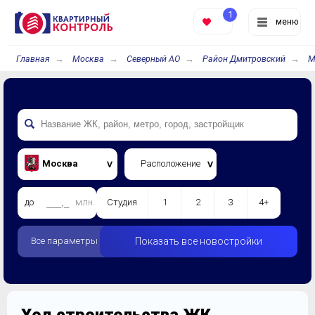
1
меню
Главная
Москва
Северный АО
Район Дмитровский
М
Москва
Расположение
до
млн.
Студия
1
2
3
4+
Все параметры
Показать все новостройки