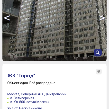
<
>
1
2
ЖК "Город"
3
4
Объект сдан.
Всё распродано.
5
6
Москва
,
Северный АО
,
Дмитровский
7
м. Селигерская
м. Ул. 800-летия Москвы
ж/д ст. Бескудниково